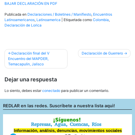
BAJAR DECLARACIÓN EN PDF
Publicada en
Declaraciones / Boletines / Manifiesto
,
Encuentros
Latinoamericanos
,
Latinoamerica
|
Etiquetada como
Colombia
,
Declaración de Lorica
Navegación
Declaración final del V
Declaración de Guerrero
Encuentro del MAPDER,
de
Temacapulin, Jalisco
entradas
Dejar una respuesta
Lo siento, debes estar
conectado
para publicar un comentario.
REDLAR en las redes. Suscríbete a nuestra lista aquì!