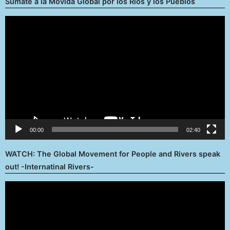
Súmate a la Movida Global por los Ríos y los Pueblos
Reproductor
de
vídeo
00:00
02:40
WATCH: The Global Movement for People and Rivers speak
out! -Internatinal Rivers-
Reproductor
de
vídeo