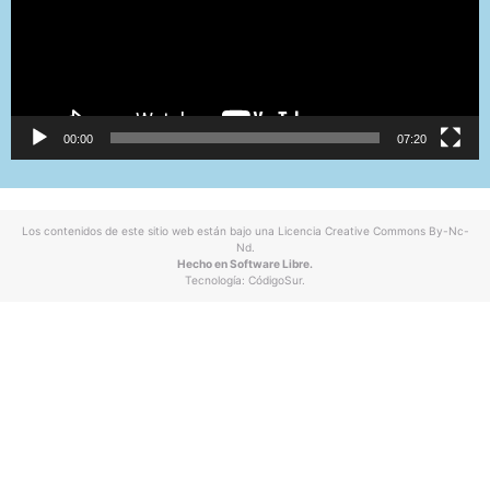
00:00
07:20
Los contenidos de este sitio web están bajo una
Licencia Creative Commons By-Nc-
Nd
.
Hecho en Software Libre.
Tecnología:
CódigoSur
.