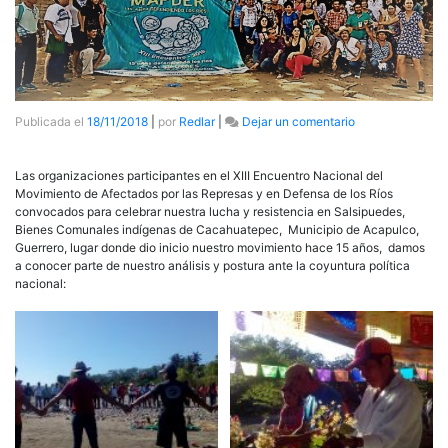
en
Publicada el
18/11/2018
|
por
Redlar
|
Dejar un comentario
Pronunciamient
del
XIII
Las organizaciones participantes en el XIII Encuentro Nacional del
Encuentro
Movimiento de Afectados por las Represas y en Defensa de los Ríos
Nacional
convocados para celebrar nuestra lucha y resistencia en Salsipuedes,
del
Bienes Comunales indígenas de Cacahuatepec, Municipio de Acapulco,
Movimiento
Guerrero, lugar donde dio inicio nuestro movimiento hace 15 años, damos
Mexicano
a conocer parte de nuestro análisis y postura ante la coyuntura política
de
nacional:
Afectados
por
las
presas
y
en
defensa
de
los