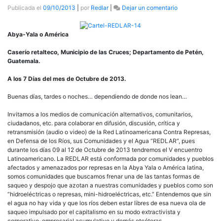
en
Publicada el
09/10/2013
|
por
Redlar
|
Dejar un comentario
[Guatemala]
Transmisión
del
Abya-Yala o América
5to.
encuentro
Caserío retalteco, Municipio de las Cruces; Departamento de Petén,
“REDLAR”
Guatemala.
A los 7 Días del mes de Octubre de 2013.
Buenas días, tardes o noches… dependiendo de donde nos lean…
Invitamos a los medios de comunicación alternativos, comunitarios,
ciudadanos, etc. para colaborar en difusión, discusión, crítica y
retransmisión (audio o video) de la Red Latinoamericana Contra Represas,
en Defensa de los Ríos, sus Comunidades y el Agua “REDLAR”, pues
durante los días 09 al 12 de Octubre de 2013 tendremos el V encuentro
Latinoamericano. La REDLAR está conformada por comunidades y pueblos
afectados y amenazados por represas en la Abya Yala o América latina,
somos comunidades que buscamos frenar una de las tantas formas de
saqueo y despojo que azotan a nuestras comunidades y pueblos como son
“hidroeléctricas o represas, mini-hidroeléctricas, etc.” Entendemos que sin
el agua no hay vida y que los ríos deben estar libres de esa nueva ola de
saqueo impulsado por el capitalismo en su modo extractivista y
corporativo-empresarial acumulativo y demás etcéteras.