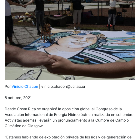
la
industria
hidroeléctrica
y
urgen
cambio
en
modelo
energético
Por
Vinicio Chacón
| vinicio.chacon@ucr.ac.cr
8 octubre, 2021
Desde Costa Rica se organizó la oposición global al Congreso de la
Asociación Internacional de Energía Hidroeléctrica realizado en setiembre.
Activistas además llevarán un pronunciamiento a la Cumbre de Cambio
Climático de Glasgow.
“Estamos hablando de explotación privada de los ríos y de generación de