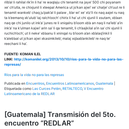
rilb’al li rahilal rik’in li ha’ re waqlaju chi tenamit na jaye’ 500 chi poyanam
xe’ ch’utla, re chixjunil li xteepal America ut jo’kan ajwi’ xe’ chalje’ ch’uut re li
tenamit wankeb’ chaq ju’pak’al li palaw , b’ar wi’ xe’ xtz’il rix naq aajel ru naq
ta k’eemanq xk’ulub’ laj ralch’ooch’ chirix li ha’ ut chi xjunil li xsutam, xb’aan
naq qe chi junilo ut ink’a’ junes re li xniqalru b’ioom xb’a an naq li na’leb’ a’in
ink’a’ na k’ulman kajwi’ arin sa’ li qa tenamit, li ch’aajkilal a’in sa’ chi xjunil li
ruchich’och’, ut li neke’ xb’aanu li xninqal ru b’ioom a’an xb’alaq’inkil li
k’aleb’aal ut jo’kan ajwi xkasimkileb’, malaj xq’aab’ankileb’ re naq te’
reechani li ha’.
FUENTE: KOMAN ILEL
LINK:
http://komanilel.org/2013/10/10/rios-para-la-vida-no-para-las-
represas/
Ríos para la vida no para las represas
Publicada en
Encuentros
,
Encuentros Latinoamericanos
,
Guatemala
|
Etiquetada como
Las Curces Petèn
,
RETALTECO
,
V Encuentro
Latinoamericano de la REDLAR
[Guatemala] Transmisión del 5to.
encuentro “REDLAR”