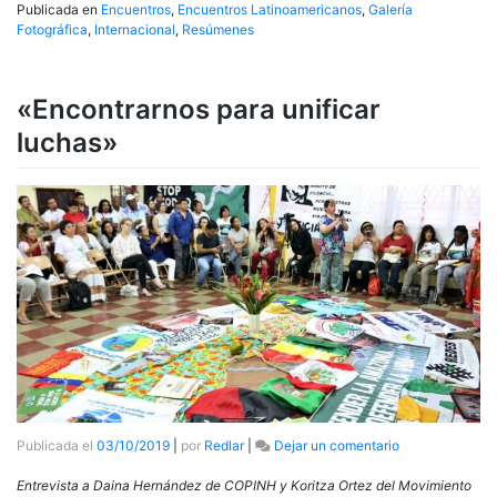
Publicada en
Encuentros
,
Encuentros Latinoamericanos
,
Galería
Fotográfica
,
Internacional
,
Resúmenes
«Encontrarnos para unificar
luchas»
en
Publicada el
03/10/2019
|
por
Redlar
|
Dejar un comentario
«Encontrarnos
para
Entrevista a Daina Hernández de COPINH y Koritza Ortez del Movimiento