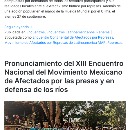
compuestas por demandas de todos los sectores participantes y sus
realidades locales ante el extractivismo hídrico por represas. Además de
una acción popular en el marco de la Huelga Mundial por el Clima, el
viernes 27 de septiembre.
Seguir leyendo
→
Publicada en
Encuentros
,
Encuentros Latinoamericanos
,
Panamá
|
Etiquetada como
Encuentro Continental de Afectados por Represas
,
Movimiento de Afectados por Represas de Latinoamérica MAR
,
Represas
Pronunciamiento del XIII Encuentro
Nacional del Movimiento Mexicano
de Afectados por las presas y en
defensa de los ríos