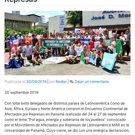
en
Publicada el
30/09/2019
|
por
Redlar
|
Dejar un comentario
Culmina
el
30 septiembre 2019
Primer
Encuentro
Con total éxito delegados de distintos países de Latinoamérica como de
Continental
Asia, África, Europa y Norte América cerraron el Encuentro Continental de
de
Afectados por Represas en Panamá realizado del 24 al 27 de septiembre
Afectados
como el lema “Por agua, energía y soberanía de los pueblos” convocado
por
por el Movimiento de Afectados por Represas de Latinoamérica MAR en la
Represas
Universidad de Panamá. Cuyo cierre, se dio con una enérgica declaración,