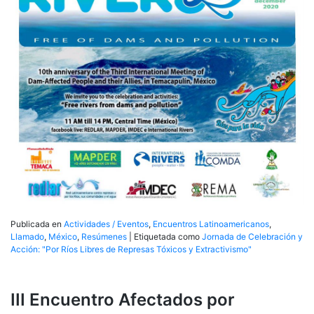
Publicada en
Actividades / Eventos
,
Encuentros Latinoamericanos
,
Llamado
,
México
,
Resúmenes
|
Etiquetada como
Jornada de Celebración y
Acción: "Por Ríos Libres de Represas Tóxicos y Extractivismo"
III Encuentro Afectados por