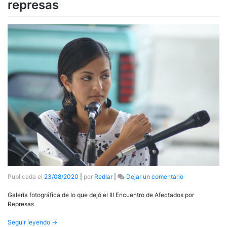
represas
en
Publicada el
23/08/2020
|
por
Redlar
|
Dejar un comentario
III
Encuentro
Galería fotográfica de lo que dejó el III Encuentro de Afectados por
Afectados
Represas
por
represas
Seguir leyendo
→