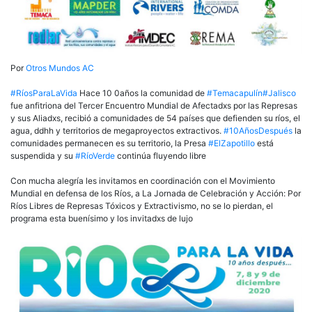
Temacapulín,
Jalisco
Por
Otros Mundos AC
#RíosParaLaVida
Hace 10 0años la comunidad de
#Temacapulín
#Jalisco
fue anfitriona del Tercer Encuentro Mundial de Afectadxs por las Represas
y sus Aliadxs, recibió a comunidades de 54 países que defienden su ríos, el
agua, ddhh y territorios de megaproyectos extractivos.
#10AñosDespués
la
comunidades permanecen es su territorio, la Presa
#ElZapotillo
está
suspendida y su
#RíoVerde
continúa fluyendo libre
Con mucha alegría les invitamos en coordinación con el Movimiento
Mundial en defensa de los Ríos, a La Jornada de Celebración y Acción: Por
Ríos Libres de Represas Tóxicos y Extractivismo, no se lo pierdan, el
programa esta buenísimo y los invitadxs de lujo