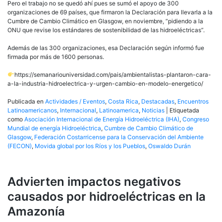
Pero el trabajo no se quedó ahí pues se sumó el apoyo de 300
organizaciones de 69 países, que firmaron la Declaración para llevarla a la
Cumbre de Cambio Climático en Glasgow, en noviembre, “pidiendo a la
ONU que revise los estándares de sostenibilidad de las hidroeléctricas”.
Además de las 300 organizaciones, esa Declaración según informó fue
firmada por más de 1600 personas.
https://semanariouniversidad.com/pais/ambientalistas-plantaron-cara-
a-la-industria-hidroelectrica-y-urgen-cambio-en-modelo-energetico/
Publicada en
Actividades / Eventos
,
Costa Rica
,
Destacadas
,
Encuentros
Latinoamericanos
,
Internacional
,
Latinoamerica
,
Noticias
|
Etiquetada
como
Asociación Internacional de Energía Hidroeléctrica (IHA)
,
Congreso
Mundial de energía Hidroeléctrica
,
Cumbre de Cambio Climático de
Glasgow
,
Federación Costarricense para la Conservación del Ambiente
(FECON)
,
Movida global por los Ríos y los Pueblos
,
Oswaldo Durán
Advierten impactos negativos
causados por hidroeléctricas en la
Amazonía