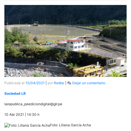
en
Publicada el
10/04/2021
|
por
Redlar
|
Dejar un comentario
Advierten
impactos
Sociedad LR
negativos
causados
larepublica_peediciondigital@glr.pe
por
hidroeléctricas
10 Abr 2021 | 14:30 h
en
la
Foto: Liliana García Acha
Amazonía