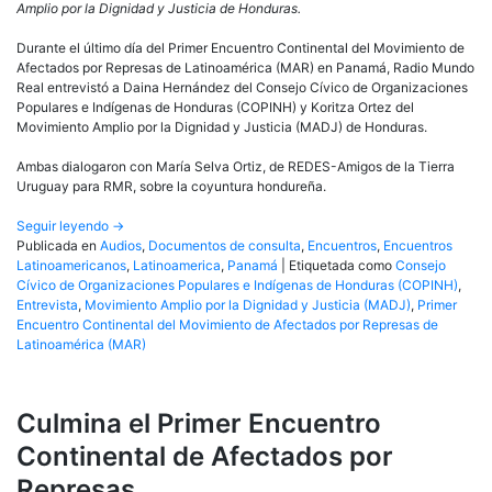
unificar
Amplio por la Dignidad y Justicia de Honduras.
luchas»
Durante el último día del Primer Encuentro Continental del Movimiento de
Afectados por Represas de Latinoamérica (MAR) en Panamá, Radio Mundo
Real entrevistó a Daina Hernández del Consejo Cívico de Organizaciones
Populares e Indígenas de Honduras (COPINH) y Koritza Ortez del
Movimiento Amplio por la Dignidad y Justicia (MADJ) de Honduras.
Ambas dialogaron con María Selva Ortiz, de REDES-Amigos de la Tierra
Uruguay para RMR, sobre la coyuntura hondureña.
Seguir leyendo
→
Publicada en
Audios
,
Documentos de consulta
,
Encuentros
,
Encuentros
Latinoamericanos
,
Latinoamerica
,
Panamá
|
Etiquetada como
Consejo
Cívico de Organizaciones Populares e Indígenas de Honduras (COPINH)
,
Entrevista
,
Movimiento Amplio por la Dignidad y Justicia (MADJ)
,
Primer
Encuentro Continental del Movimiento de Afectados por Represas de
Latinoamérica (MAR)
Culmina el Primer Encuentro
Continental de Afectados por
Represas