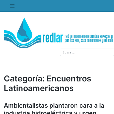
Saltar
al
contenido
Categoría:
Encuentros
Latinoamericanos
Ambientalistas plantaron cara a la
industria hidroeléctrica y urgen