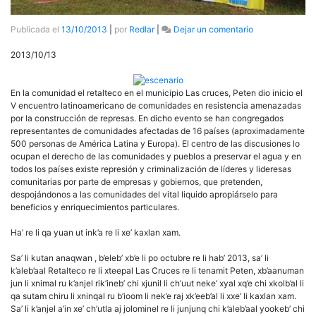
en
Publicada el
13/10/2013
|
por
Redlar
|
Dejar un comentario
Ríos
para
2013/10/13
la
vida
no
En la comunidad el retalteco en el municipio Las cruces, Peten dio inicio el
para
V encuentro latinoamericano de comunidades en resistencia amenazadas
las
por la construcción de represas. En dicho evento se han congregados
represas
representantes de comunidades afectadas de 16 países (aproximadamente
500 personas de América Latina y Europa). El centro de las discusiones lo
ocupan el derecho de las comunidades y pueblos a preservar el agua y en
todos los países existe represión y criminalización de líderes y lideresas
comunitarias por parte de empresas y gobiernos, que pretenden,
despojándonos a las comunidades del vital liquido apropiárselo para
beneficios y enriquecimientos particulares.
Ha’ re li qa yuan ut ink’a re li xe’ kaxlan xam.
Sa’ li kutan anaqwan , b’eleb’ xb’e li po octubre re li hab’ 2013, sa’ li
k’aleb’aal Retalteco re li xteepal Las Cruces re li tenamit Peten, xb’aanuman
jun li xnimal ru k’anjel rik’ineb’ chi xjunil li ch’uut neke’ xyal xq’e chi xkolb’al li
qa sutam chiru li xninqal ru b’ioom li nek’e raj xk’eeb’al li xxe’ li kaxlan xam.
Sa’ li k’anjel a’in xe’ ch’utla aj jolominel re li junjunq chi k’aleb’aal yookeb’ chi