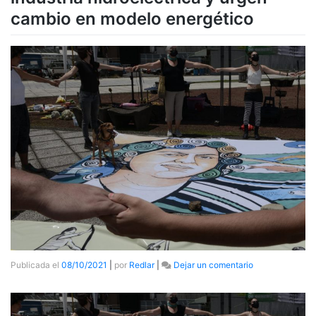
cambio en modelo energético
en
Publicada el
08/10/2021
|
por
Redlar
|
Dejar un comentario
Ambientalistas
plantaron
cara
a