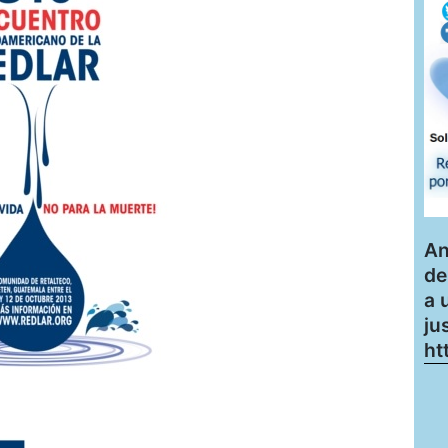
An
de
a 
ju
ht