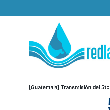
Saltar
al
contenido
[Guatemala] Transmisión del 5t