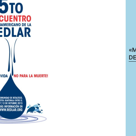
«M
DE