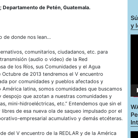
es; Departamento de Petén, Guatemala.
Sú
y 
o de donde nos lean…
Rep
de
víd
ernativos, comunitarios, ciudadanos, etc. para
retransmisión (audio o video) de la Red
sa de los Ríos, sus Comunidades y el Agua
de Octubre de 2013 tendremos el V encuentro
ada por comunidades y pueblos afectados y
o América latina, somos comunidades que buscamos
 y despojo que azotan a nuestras comunidades y
s, mini-hidroeléctricas, etc.” Entendemos que sin el
WA
r libres de esa nueva ola de saqueo impulsado por el
Pe
porativo-empresarial acumulativo y demás etcéteras.
In
ede del V encuentro de la REDLAR y de la América
Rep