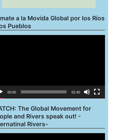
mate a la Movida Global por los Ríos
los Pueblos
roductor
eo
00:00
02:40
TCH: The Global Movement for
ople and Rivers speak out! -
ternatinal Rivers-
roductor