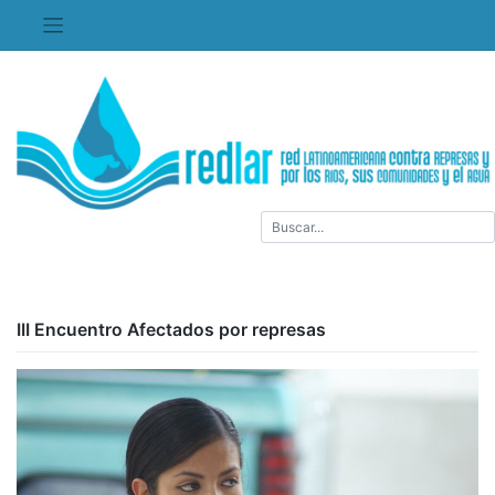
Saltar
al
contenido
III Encuentro Afectados por represas