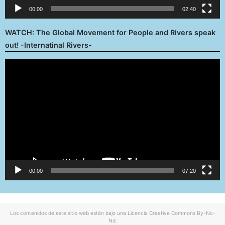
00:00
02:40
WATCH: The Global Movement for People and Rivers speak
out! -Internatinal Rivers-
Reproductor
de
vídeo
00:00
07:20
Los contenidos de este sitio web están bajo una
Licencia Creative Commons By-Nc-
Nd
.