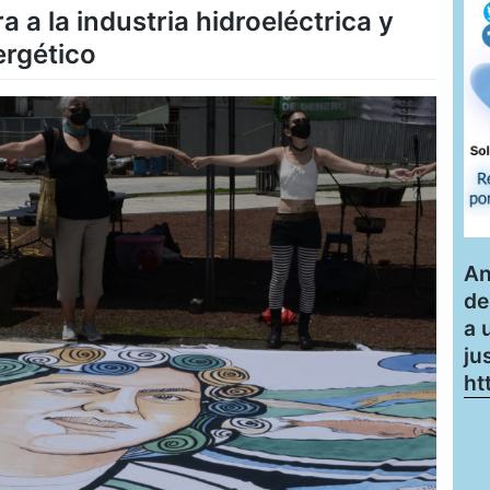
 a la industria hidroeléctrica y
rgético
An
de
a 
ju
ht