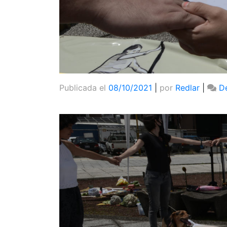
Publicada el
08/10/2021
|
por
Redlar
|
D