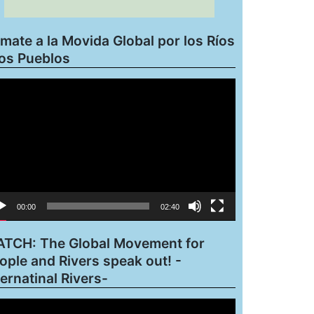
mate a la Movida Global por los Ríos
los Pueblos
roductor
eo
00:00
02:40
TCH: The Global Movement for
ople and Rivers speak out! -
ternatinal Rivers-
roductor