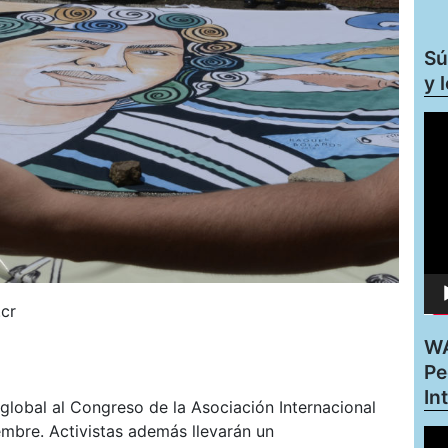
modelo
energético
Sú
y 
Rep
de
víd
.cr
WA
Pe
In
global al Congreso de la Asociación Internacional
embre. Activistas además llevarán un
Rep