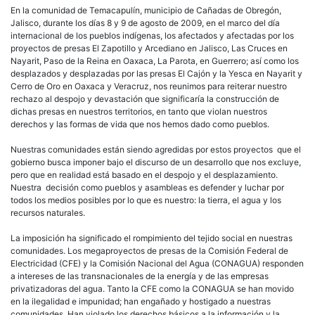
En la comunidad de Temacapulín, municipio de Cañadas de Obregón,
Jalisco, durante los días 8 y 9 de agosto de 2009, en el marco del día
internacional de los pueblos indígenas, los afectados y afectadas por los
proyectos de presas El Zapotillo y Arcediano en Jalisco, Las Cruces en
Nayarit, Paso de la Reina en Oaxaca, La Parota, en Guerrero; así como los
desplazados y desplazadas por las presas El Cajón y la Yesca en Nayarit y
Cerro de Oro en Oaxaca y Veracruz, nos reunimos para reiterar nuestro
rechazo al despojo y devastación que significaría la construcción de
dichas presas en nuestros territorios, en tanto que violan nuestros
derechos y las formas de vida que nos hemos dado como pueblos.
Nuestras comunidades están siendo agredidas por estos proyectos que el
gobierno busca imponer bajo el discurso de un desarrollo que nos excluye,
pero que en realidad está basado en el despojo y el desplazamiento.
Nuestra decisión como pueblos y asambleas es defender y luchar por
todos los medios posibles por lo que es nuestro: la tierra, el agua y los
recursos naturales.
La imposición ha significado el rompimiento del tejido social en nuestras
comunidades. Los megaproyectos de presas de la Comisión Federal de
Electricidad (CFE) y la Comisión Nacional del Agua (CONAGUA) responden
a intereses de las transnacionales de la energía y de las empresas
privatizadoras del agua. Tanto la CFE como la CONAGUA se han movido
en la ilegalidad e impunidad; han engañado y hostigado a nuestras
comunidades. Han violado los derechos básicos a la información y la