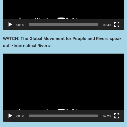
00:00
02:40
WATCH: The Global Movement for People and Rivers speak
out! -Internatinal Rivers-
Reproductor
de
vídeo
00:00
07:20