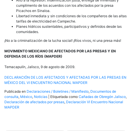
Alto a la represión. Indemnización justa, entrega de viviendas y
cumplimento de los acuerdos con los afectados por la presa
Picachos en Sinaloa.
Libertad inmediata y sin condiciones de los compañeros de las altas
tarifas de electricidad en Campeche.
Planes hídricos sustentables, participativos y definidos desde las
comunidades.
¡No a la criminalización de la lucha social! ¡Ríos vivos, ni una presa más!
MOVIMIENTO MEXICANO DE AFECTADOS POR LAS PRESAS Y EN
DEFENSA DE LOS RÍOS (MAPDER)
Temacapulín, Jalisco, 9 de agosto de 2009.
DECLARACIÓN DE LOS AFECTADOS Y AFECTADAS POR LAS PRESAS EN
MÉXICO DEL VI ENCUENTRO NACIONAL MAPDER
Publicada en
Declaraciones / Boletines / Manifiesto
,
Documentos de
consulta
,
México
,
Noticias
|
Etiquetada como
Cañadas de Obregón Jalisco
,
Declaración de afectados por presas
,
Declaración VI Encuentro Nacional
MAPDER