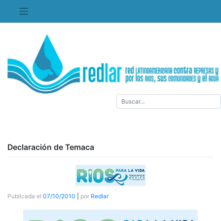
Saltar
al
contenido
Declaración de Temaca
Publicada el
07/10/2010
|
por
Redlar