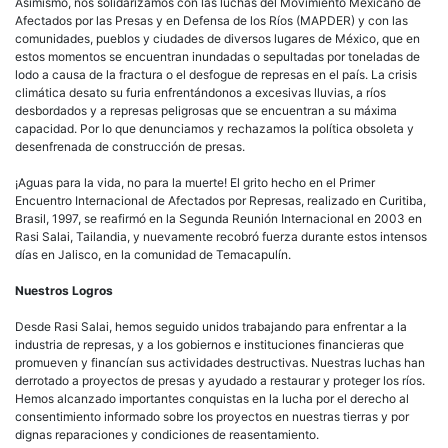
Asimismo, nos solidarizamos con las luchas del Movimiento Mexicano de
Afectados por las Presas y en Defensa de los Ríos (MAPDER) y con las
comunidades, pueblos y ciudades de diversos lugares de México, que en
estos momentos se encuentran inundadas o sepultadas por toneladas de
lodo a causa de la fractura o el desfogue de represas en el país. La crisis
climática desato su furia enfrentándonos a excesivas lluvias, a ríos
desbordados y a represas peligrosas que se encuentran a su máxima
capacidad. Por lo que denunciamos y rechazamos la política obsoleta y
desenfrenada de construcción de presas.
¡Aguas para la vida, no para la muerte! El grito hecho en el Primer
Encuentro Internacional de Afectados por Represas, realizado en Curitiba,
Brasil, 1997, se reafirmó en la Segunda Reunión Internacional en 2003 en
Rasi Salai, Tailandia, y nuevamente recobró fuerza durante estos intensos
días en Jalisco, en la comunidad de Temacapulín.
Nuestros Logros
Desde Rasi Salai, hemos seguido unidos trabajando para enfrentar a la
industria de represas, y a los gobiernos e instituciones financieras que
promueven y financían sus actividades destructivas. Nuestras luchas han
derrotado a proyectos de presas y ayudado a restaurar y proteger los ríos.
Hemos alcanzado importantes conquistas en la lucha por el derecho al
consentimiento informado sobre los proyectos en nuestras tierras y por
dignas reparaciones y condiciones de reasentamiento.