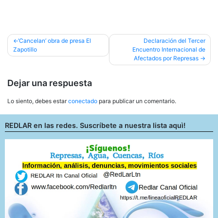
Navegación
‘Cancelan’ obra de presa El
Declaración del Tercer
Zapotillo
Encuentro Internacional de
de
Afectados por Represas
entradas
Dejar una respuesta
Lo siento, debes estar
conectado
para publicar un comentario.
REDLAR en las redes. Suscríbete a nuestra lista aquì!