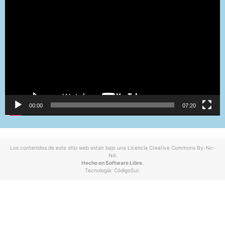
de
vídeo
00:00
07:20
Los contenidos de este sitio web están bajo una
Licencia Creative Commons By-Nc-
Nd
.
Hecho en Software Libre.
Tecnología:
CódigoSur
.