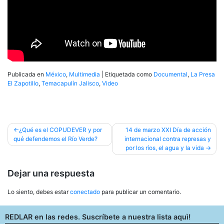
Publicada en
México
,
Multimedia
|
Etiquetada como
Documental
,
La Presa
El Zapotillo
,
Temacapulín Jalisco
,
Video
Navegación
¿Qué es el COPUDEVER y por
14 de marzo XXI Día de acción
qué defendemos el Río Verde?
internacional contra represas y
de
por los ríos, el agua y la vida
entradas
Dejar una respuesta
Lo siento, debes estar
conectado
para publicar un comentario.
REDLAR en las redes. Suscríbete a nuestra lista aquì!