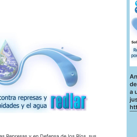
An
de
a 
ju
ht
s Represas y en Defensa de los Ríos, sus