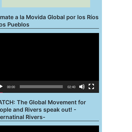
mate a la Movida Global por los Ríos
los Pueblos
roductor
eo
00:00
02:40
TCH: The Global Movement for
ople and Rivers speak out! -
ternatinal Rivers-
roductor