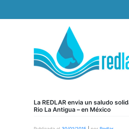
Saltar
al
contenido
La REDLAR envia un saludo solidar
Rio La Antigua – en México
Publicada el
30/01/2015
|
por
Redlar