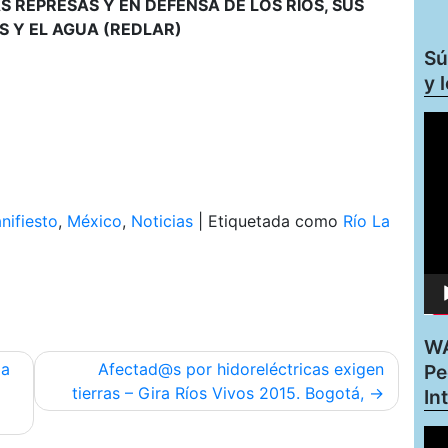
 REPRESAS Y EN DEFENSA DE LOS RÍOS, SUS
 Y EL AGUA (REDLAR)
Sú
y 
Rep
de
víd
nifiesto
,
México
,
Noticias
|
Etiquetada como
Río La
WA
la
Afectad@s por hidoreléctricas exigen
Pe
tierras – Gira Ríos Vivos 2015. Bogotá,
In
Rep