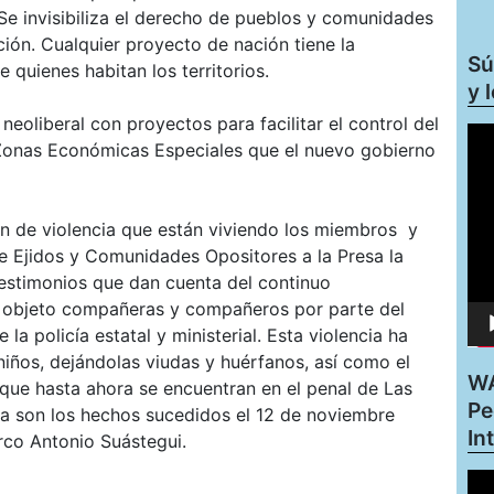
 Se invisibiliza el derecho de pueblos y comunidades
ión. Cualquier proyecto de nación tiene la
Sú
 quienes habitan los territorios.
y 
oliberal con proyectos para facilitar el control del
Rep
s Zonas Económicas Especiales que el nuevo gobierno
de
víd
 de violencia que están viviendo los miembros y
de Ejidos y Comunidades Opositores a la Presa la
estimonios que dan cuenta del continuo
o objeto compañeras y compañeros por parte del
la policía estatal y ministerial. Esta violencia ha
niños, dejándolas viudas y huérfanos, así como el
WA
que hasta ahora se encuentran en el penal de Las
Pe
ia son los hechos sucedidos el 12 de noviembre
In
rco Antonio Suástegui.
Rep