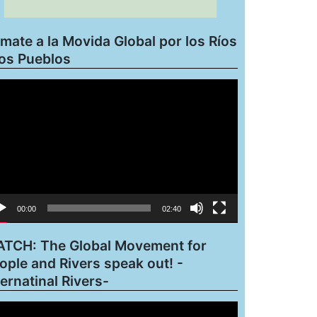
mate a la Movida Global por los Ríos
los Pueblos
roductor
eo
00:00
02:40
TCH: The Global Movement for
ople and Rivers speak out! -
ternatinal Rivers-
roductor