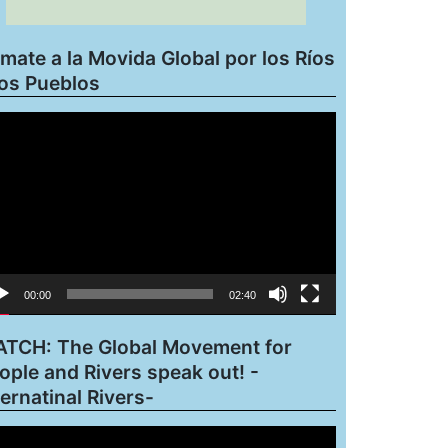
mate a la Movida Global por los Ríos
los Pueblos
roductor
eo
00:00
02:40
TCH: The Global Movement for
ople and Rivers speak out! -
ternatinal Rivers-
roductor