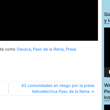
Sú
y 
Rep
de
víd
ada como
Oaxaca
,
Paso de la Reina
,
Presa
WA
43 comunidades en riesgo por la presa
Pe
hidroeléctrica Paso de la Reina
In
Rep