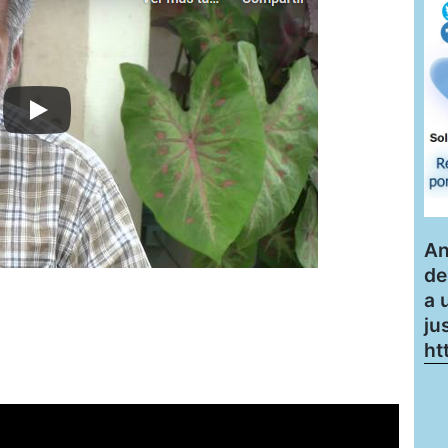
An
de
a 
ju
ht