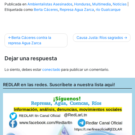
Publicada en
Ambientalistas Asesinados
,
Honduras
,
Multimedia
,
Noticias
|
Etiquetada como
Berta Cáceres
,
Represa Agua Zarca
,
río Gualcarque
Navegación
Berta Cáceres contra la
Causa Justa: Ríos sagrados
represa Agua Zarca
de
entradas
Dejar una respuesta
Lo siento, debes estar
conectado
para publicar un comentario.
REDLAR en las redes. Suscríbete a nuestra lista aquì!