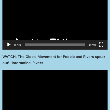
00:00
02:40
WATCH: The Global Movement for People and Rivers speak
out! -Internatinal Rivers-
Reproductor
de
vídeo