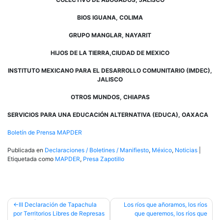
BIOS IGUANA, COLIMA
GRUPO MANGLAR, NAYARIT
HIJOS DE LA TIERRA,CIUDAD DE MEXICO
INSTITUTO MEXICANO PARA EL DESARROLLO COMUNITARIO (IMDEC),
JALISCO
OTROS MUNDOS, CHIAPAS
SERVICIOS PARA UNA EDUCACIÓN ALTERNATIVA (EDUCA), OAXACA
Boletín de Prensa MAPDER
Publicada en
Declaraciones / Boletines / Manifiesto
,
México
,
Noticias
|
Etiquetada como
MAPDER
,
Presa Zapotillo
Navegación
III Declaración de Tapachula
Los ríos que añoramos, los ríos
por Territorios Libres de Represas
que queremos, los ríos que
de