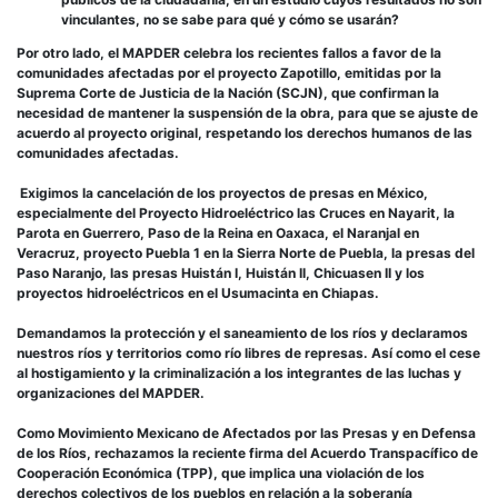
vinculantes, no se sabe para qué y cómo se usarán?
Por otro lado, el MAPDER celebra los recientes fallos a favor de la
comunidades afectadas por el proyecto Zapotillo, emitidas por la
Suprema Corte de Justicia de la Nación (SCJN), que confirman la
necesidad de mantener la suspensión de la obra, para que se ajuste de
acuerdo al proyecto original, respetando los derechos humanos de las
comunidades afectadas.
Exigimos la cancelación de los proyectos de presas en México,
especialmente del Proyecto Hidroeléctrico las Cruces en Nayarit, la
Parota en Guerrero, Paso de la Reina en Oaxaca, el Naranjal en
Veracruz, proyecto Puebla 1 en la Sierra Norte de Puebla, la presas del
Paso Naranjo, las presas Huistán I, Huistán II, Chicuasen II y los
proyectos hidroeléctricos en el Usumacinta en Chiapas.
Demandamos la protección y el saneamiento de los ríos y declaramos
nuestros ríos y territorios como río libres de represas. Así como el cese
al hostigamiento y la criminalización a los integrantes de las luchas y
organizaciones del MAPDER.
Como Movimiento Mexicano de Afectados por las Presas y en Defensa
de los Ríos, rechazamos la reciente firma del Acuerdo Transpacífico de
Cooperación Económica (TPP), que implica una violación de los
derechos colectivos de los pueblos en relación a la soberanía