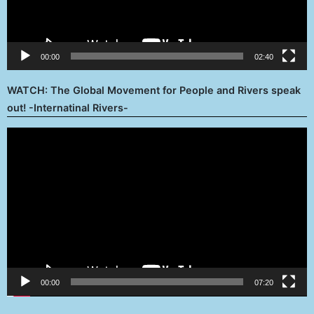
00:00
02:40
WATCH: The Global Movement for People and Rivers speak
out! -Internatinal Rivers-
Reproductor
de
vídeo
00:00
07:20