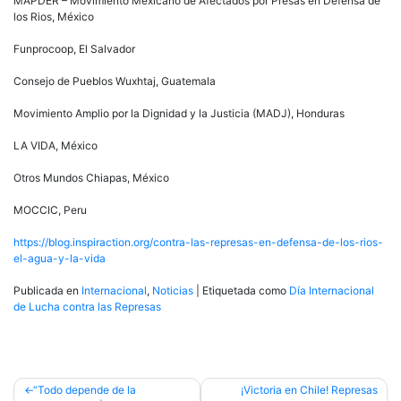
MAPDER – Movimiento Mexicano de Afectados por Presas en Defensa de
los Rios, México
Funprocoop, El Salvador
Consejo de Pueblos Wuxhtaj, Guatemala
Movimiento Amplio por la Dignidad y la Justicia (MADJ), Honduras
LA VIDA, México
Otros Mundos Chiapas, México
MOCCIC, Peru
https://blog.inspiraction.org/contra-las-represas-en-defensa-de-los-rios-
el-agua-y-la-vida
Publicada en
Internacional
,
Noticias
|
Etiquetada como
Día Internacional
de Lucha contra las Represas
Navegación
“Todo depende de la
¡Victoria en Chile! Represas