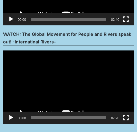
00:00
02:40
WATCH: The Global Movement for People and Rivers speak
out! -Internatinal Rivers-
Reproductor
de
vídeo
00:00
07:20