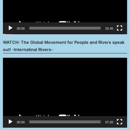
00:00
02:40
WATCH: The Global Movement for People and Rivers speak
out! -Internatinal Rivers-
Reproductor
de
vídeo
00:00
07:20