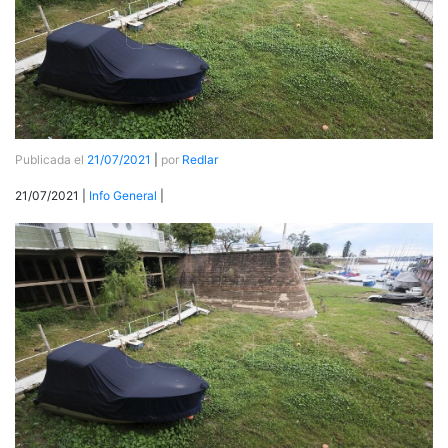
Publicada el
21/07/2021
|
por
Redlar
21/07/2021 |
Info General
|