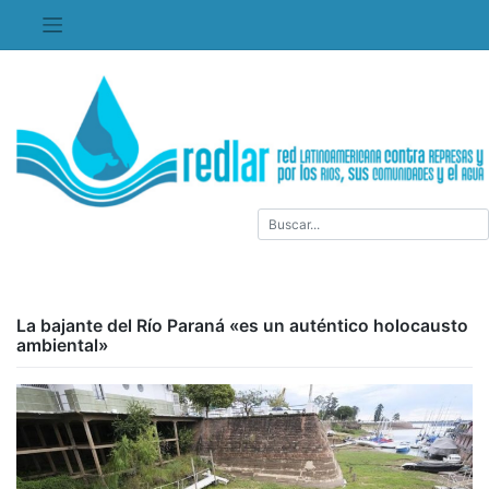
Saltar
al
contenido
La bajante del Río Paraná «es un auténtico holocausto
ambiental»