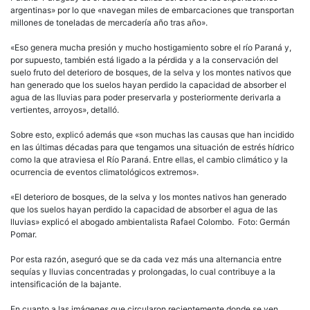
argentinas» por lo que «navegan miles de embarcaciones que transportan
millones de toneladas de mercadería año tras año».
«Eso genera mucha presión y mucho hostigamiento sobre el río Paraná y,
por supuesto, también está ligado a la pérdida y a la conservación del
suelo fruto del deterioro de bosques, de la selva y los montes nativos que
han generado que los suelos hayan perdido la capacidad de absorber el
agua de las lluvias para poder preservarla y posteriormente derivarla a
vertientes, arroyos», detalló.
Sobre esto, explicó además que «son muchas las causas que han incidido
en las últimas décadas para que tengamos una situación de estrés hídrico
como la que atraviesa el Río Paraná. Entre ellas, el cambio climático y la
ocurrencia de eventos climatológicos extremos».
«El deterioro de bosques, de la selva y los montes nativos han generado
que los suelos hayan perdido la capacidad de absorber el agua de las
lluvias» explicó el abogado ambientalista Rafael Colombo. Foto: Germán
Pomar.
Por esta razón, aseguró que se da cada vez más una alternancia entre
sequías y lluvias concentradas y prolongadas, lo cual contribuye a la
intensificación de la bajante.
En cuanto a las imágenes que circularon recientemente donde se ven