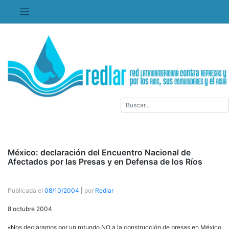
Saltar
al
contenido
México: declaración del Encuentro Nacional de
Afectados por las Presas y en Defensa de los Ríos
Publicada el
08/10/2004
|
por
Redlar
8 octubre 2004
«Nos declaramos por un rotundo NO a la construcción de presas en México