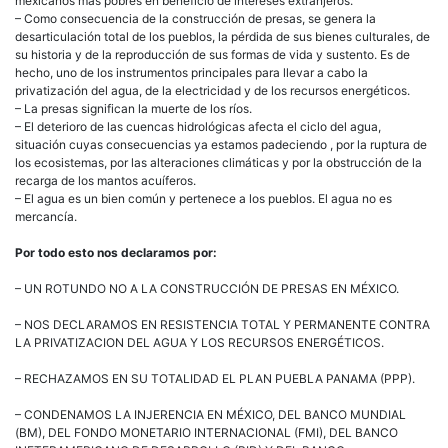
mexicanos más pobres en beneficio de intereses extranjeros.
– Como consecuencia de la construcción de presas, se genera la
desarticulación total de los pueblos, la pérdida de sus bienes culturales, de
su historia y de la reproducción de sus formas de vida y sustento. Es de
hecho, uno de los instrumentos principales para llevar a cabo la
privatización del agua, de la electricidad y de los recursos energéticos.
– La presas significan la muerte de los ríos.
– El deterioro de las cuencas hidrológicas afecta el ciclo del agua,
situación cuyas consecuencias ya estamos padeciendo , por la ruptura de
los ecosistemas, por las alteraciones climáticas y por la obstrucción de la
recarga de los mantos acuíferos.
– El agua es un bien común y pertenece a los pueblos. El agua no es
mercancía.
Por todo esto nos declaramos por:
– UN ROTUNDO NO A LA CONSTRUCCIÓN DE PRESAS EN MÉXICO.
– NOS DECLARAMOS EN RESISTENCIA TOTAL Y PERMANENTE CONTRA
LA PRIVATIZACION DEL AGUA Y LOS RECURSOS ENERGÉTICOS.
– RECHAZAMOS EN SU TOTALIDAD EL PLAN PUEBLA PANAMA (PPP).
– CONDENAMOS LA INJERENCIA EN MÉXICO, DEL BANCO MUNDIAL
(BM), DEL FONDO MONETARIO INTERNACIONAL (FMI), DEL BANCO