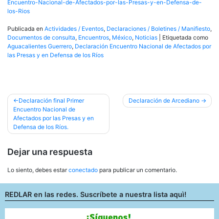
Encuentro-Nacional-de-Afectados-por-las-Presas-y-en-Defensa-de-
los-Rios
Publicada en
Actividades / Eventos
,
Declaraciones / Boletines / Manifiesto
,
Documentos de consulta
,
Encuentros
,
México
,
Noticias
|
Etiquetada como
Aguacalientes Guerrero
,
Declaración Encuentro Nacional de Afectados por
las Presas y en Defensa de los Ríos
Navegación
Declaración final Primer
Declaración de Arcediano
Encuentro Nacional de
de
Afectados por las Presas y en
entradas
Defensa de los Ríos.
Dejar una respuesta
Lo siento, debes estar
conectado
para publicar un comentario.
REDLAR en las redes. Suscríbete a nuestra lista aquì!