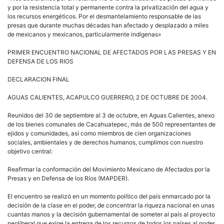
y por la resistencia total y permanente contra la privatización del agua y
los recursos energéticos. Por el desmantelamiento responsable de las
presas que durante muchas décadas han afectado y desplazado a miles
de mexicanos y mexicanos, particularmente indígenas»
PRIMER ENCUENTRO NACIONAL DE AFECTADOS POR LAS PRESAS Y EN
DEFENSA DE LOS RIOS
DECLARACION FINAL
AGUAS CALIENTES, ACAPULCO GUERRERO, 2 DE OCTUBRE DE 2004.
Reunidos del 30 de septiembre al 3 de octubre, en Aguas Calientes, anexo
de los bienes comunales de Cacahuatepec, más de 500 representantes de
ejidos y comunidades, así como miembros de cien organizaciones
sociales, ambientales y de derechos humanos, cumplimos con nuestro
objetivo central:
Reafirmar la conformación del Movimiento Mexicano de Afectados por la
Presas y en Defensa de los Ríos (MAPDER).
El encuentro se realizó en un momento político del país enmarcado por la
decisión de la clase en el poder, de concentrar la riqueza nacional en unas
cuantas manos y la decisión gubernamental de someter al país al proyecto
neoliberal que exige la entrega de los recursos de todos los países al poder