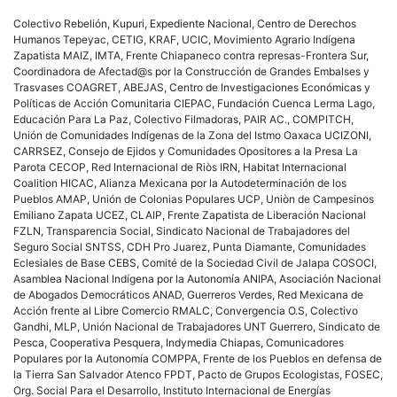
Colectivo Rebelión, Kupuri, Expediente Nacional, Centro de Derechos
Humanos Tepeyac, CETIG, KRAF, UCIC, Movimiento Agrario Indígena
Zapatista MAIZ, IMTA, Frente Chiapaneco contra represas-Frontera Sur,
Coordinadora de Afectad@s por la Construcción de Grandes Embalses y
Trasvases COAGRET, ABEJAS, Centro de Investigaciones Económicas y
Políticas de Acción Comunitaria CIEPAC, Fundación Cuenca Lerma Lago,
Educación Para La Paz, Colectivo Filmadoras, PAIR AC., COMPITCH,
Unión de Comunidades Indígenas de la Zona del Istmo Oaxaca UCIZONI,
CARRSEZ, Consejo de Ejidos y Comunidades Opositores a la Presa La
Parota CECOP, Red Internacional de Riòs IRN, Habitat Internacional
Coalition HICAC, Alianza Mexicana por la Autodeterminación de los
Pueblos AMAP, Unión de Colonias Populares UCP, Uniòn de Campesinos
Emiliano Zapata UCEZ, CLAIP, Frente Zapatista de Liberación Nacional
FZLN, Transparencia Social, Sindicato Nacional de Trabajadores del
Seguro Social SNTSS, CDH Pro Juarez, Punta Diamante, Comunidades
Eclesiales de Base CEBS, Comité de la Sociedad Civil de Jalapa COSOCI,
Asamblea Nacional Indígena por la Autonomía ANIPA, Asociación Nacional
de Abogados Democráticos ANAD, Guerreros Verdes, Red Mexicana de
Acción frente al Libre Comercio RMALC, Convergencia O.S, Colectivo
Gandhi, MLP, Unión Nacional de Trabajadores UNT Guerrero, Sindicato de
Pesca, Cooperativa Pesquera, Indymedia Chiapas, Comunicadores
Populares por la Autonomía COMPPA, Frente de los Pueblos en defensa de
la Tierra San Salvador Atenco FPDT, Pacto de Grupos Ecologistas, FOSEC,
Org. Social Para el Desarrollo, Instituto Internacional de Energías