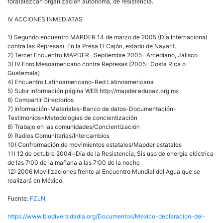
foratalezcan organización autónoma, de resistencia.
IV ACCIONES INMEDIATAS
1) Segundo encuentro MAPDER 14 de marzo de 2005 (Día Internacional
contra las Represas). En la Presa El Cajón, estado de Nayarit.
2) Tercer Encuentro MAPDER- Septiembre 2005- Arcediano, Jalisco
3) IV Foro Mesoamericano contra Represas (2005- Costa Rica o
Guatemala)
4) Encuentro Latinoamericano-Red Latinoamericana
5) Subir información página WEB http://mapder.edupaz.org.mx
6) Compartir Directorios
7) Información-Materiales-Banco de datos-Documentación-
Testimonios=Metodologías de concientización
8) Trabajo en las comunidades/Concientización
9) Radios Comunitarias/Intercambios
10) Confrormación de movimientos estatales/Mapder estatales
11) 12 de octubre 2004=Día de la Resistencia; Sis uso de energía eléctrica
de las 7:00 de la mañana a las 7:00 de la noche
12) 2006 Movilizaciones frente al Encuentro Mundial del Agua que se
realizará en México.
Fuente:
FZLN
https://www.biodiversidadla.org/Documentos/Mexico-declaracion-del-