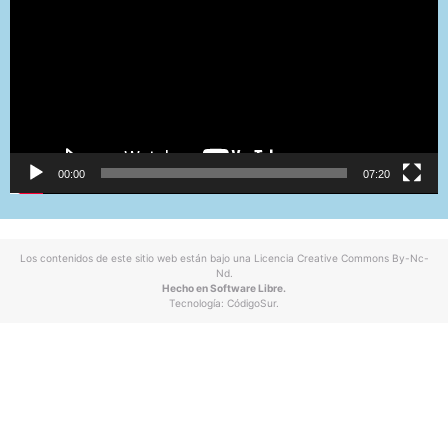
00:00
07:20
Los contenidos de este sitio web están bajo una
Licencia Creative Commons By-Nc-
Nd
.
Hecho en Software Libre.
Tecnología:
CódigoSur
.