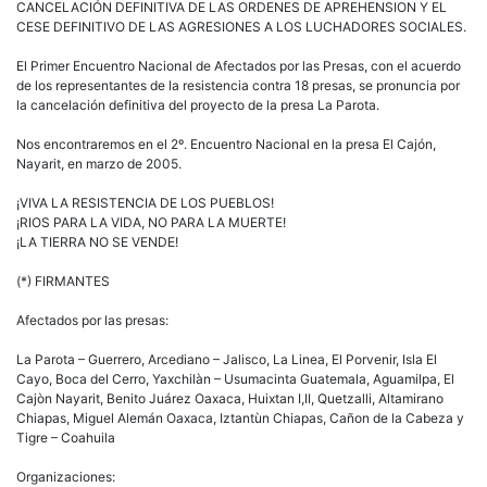
CANCELACIÓN DEFINITIVA DE LAS ORDENES DE APREHENSION Y EL
CESE DEFINITIVO DE LAS AGRESIONES A LOS LUCHADORES SOCIALES.
El Primer Encuentro Nacional de Afectados por las Presas, con el acuerdo
de los representantes de la resistencia contra 18 presas, se pronuncia por
la cancelación definitiva del proyecto de la presa La Parota.
Nos encontraremos en el 2º. Encuentro Nacional en la presa El Cajón,
Nayarit, en marzo de 2005.
¡VIVA LA RESISTENCIA DE LOS PUEBLOS!
¡RIOS PARA LA VIDA, NO PARA LA MUERTE!
¡LA TIERRA NO SE VENDE!
(*) FIRMANTES
Afectados por las presas:
La Parota – Guerrero, Arcediano – Jalisco, La Linea, El Porvenir, Isla El
Cayo, Boca del Cerro, Yaxchilàn – Usumacinta Guatemala, Aguamilpa, El
Cajòn Nayarit, Benito Juárez Oaxaca, Huixtan I,II, Quetzalli, Altamirano
Chiapas, Miguel Alemán Oaxaca, Iztantùn Chiapas, Cañon de la Cabeza y
Tigre – Coahuila
Organizaciones: