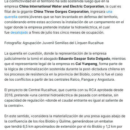
La conflictividad en el territorio ha sido sostenida luego que en la
empresa
China International Water and Electric Corporation
, la cual es
filial de la gigante
China Three Gorges Corporation
, ingresara
una
querella
contra jóvenes que se han levantado en defensa del territorio,
considerando entre estas acciones la instalación de un campamento en el
lugar donde la empresa pretende instalar la hidroeléctrica, el cual
fue
desalojado
a fines de julio tras cinco meses de ocupación.
Fotografía: Agrupación Juvenil Semillas del Lirquen Rucalhue
La querella en cuestión, donde la representación de la empresa
judicialmente la tomó el abogado
Eduardo Gaspar Soto Delgado
, mientras
que el representante legal de la empresa es
Cai Yunpeng
, forma parte de
la lógica de criminalización sostenida durante la post-dictadura chilena en
los procesos de resistencia en la provincia del Biobío, como lo fue el caso
de los conflictos a partir de las centrales Ralco, Pangue y Angostura.
El proyecto de Central Rucalhue, que cuenta con su RCA aprobada desde
2016, pretende «una central hidroeléctrica de pasada con embalse, sin
capacidad de regulación «donde el caudal entrante es igual al saliente de
la central»».
En este sentido, «considera la materialización de una presa aguas abajo de
la confluencia de los ríos Biobío y Quilme, generándose un embalse
que tendrá 6,5 km aproximados de extensión por el río Biobío y 1,2 km por