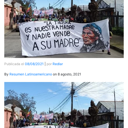
Publicada el
08/08/2021
|
por
Redlar
By
Resumen Latinoamericano
on 8 agosto, 2021