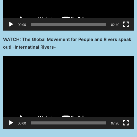
00:00
02:40
WATCH: The Global Movement for People and Rivers speak
out! -Internatinal Rivers-
Reproductor
de
vídeo
00:00
07:20