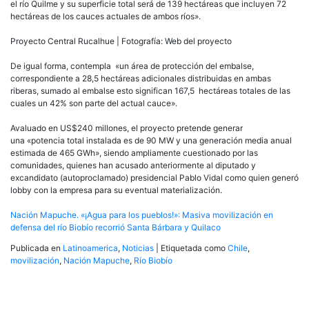
el río Quilme y su superficie total será de 139 hectáreas que incluyen 72
hectáreas de los cauces actuales de ambos ríos».
Proyecto Central Rucalhue | Fotografía: Web del proyecto
De igual forma, contempla «un área de protección del embalse,
correspondiente a 28,5 hectáreas adicionales distribuidas en ambas
riberas, sumado al embalse esto significan 167,5 hectáreas totales de las
cuales un 42% son parte del actual cauce».
Avaluado en US$240 millones, el proyecto pretende generar
una «potencia total instalada es de 90 MW y una generación media anual
estimada de 465 GWh», siendo ampliamente cuestionado por las
comunidades, quienes han acusado anteriormente al diputado y
excandidato (autoproclamado) presidencial Pablo Vidal como quien generó
lobby con la empresa para su eventual materialización.
Nación Mapuche. «¡Agua para los pueblos!»: Masiva movilización en
defensa del río Biobío recorrió Santa Bárbara y Quilaco
Publicada en
Latinoamerica
,
Noticias
|
Etiquetada como
Chile
,
movilización
,
Nación Mapuche
,
Río Biobío