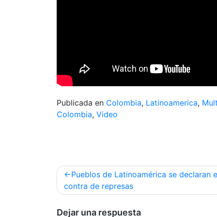
Publicada en
Colombia
,
Latinoamerica
,
Mul
Colombia
,
Video
Navegación
Pueblos de Latinoamérica se declaran 
de
contra de represas
entradas
Dejar una respuesta