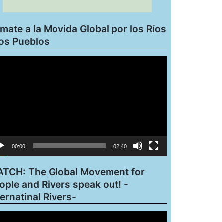
mate a la Movida Global por los Ríos
los Pueblos
roductor
eo
00:00
02:40
TCH: The Global Movement for
ople and Rivers speak out! -
ternatinal Rivers-
roductor