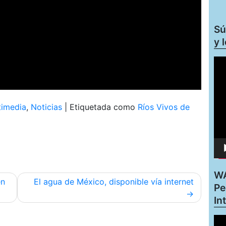
Sú
y 
Rep
de
víd
timedia
,
Noticias
|
Etiquetada como
Ríos Vivos de
WA
en
El agua de México, disponible vía internet
Pe
In
Rep