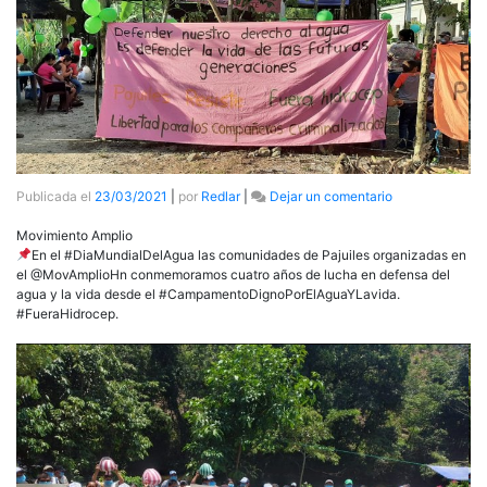
en
Publicada el
23/03/2021
|
por
Redlar
|
Dejar un comentario
Pajuiles
Resiste
Movimiento Amplio
En el #DiaMundialDelAgua las comunidades de Pajuiles organizadas en
el @MovAmplioHn conmemoramos cuatro años de lucha en defensa del
agua y la vida desde el #CampamentoDignoPorElAguaYLavida.
#FueraHidrocep.