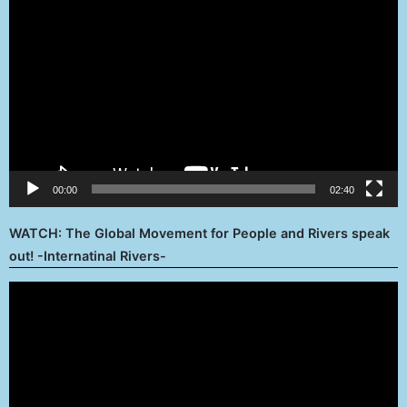
de
vídeo
00:00
02:40
WATCH: The Global Movement for People and Rivers speak
out! -Internatinal Rivers-
Reproductor
de
vídeo