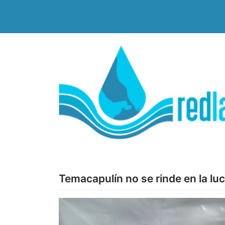
Saltar
al
contenido
Temacapulín no se rinde en la luch