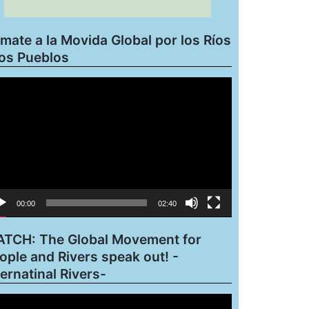
mate a la Movida Global por los Ríos
los Pueblos
roductor
eo
00:00
02:40
TCH: The Global Movement for
ople and Rivers speak out! -
ternatinal Rivers-
roductor