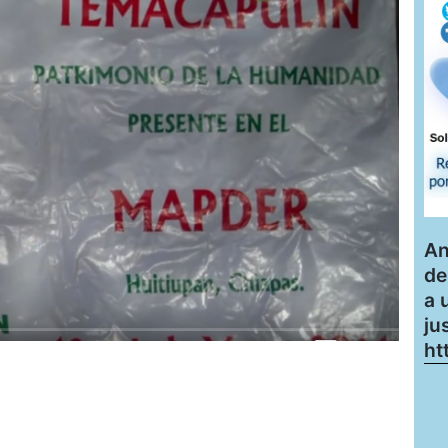
An
de
a 
ju
ht