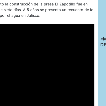
o la construcción de la presa El Zapotillo fue en
e siete días. A 5 años se presenta un recuento de lo
por el agua en Jalisco.
«M
DE