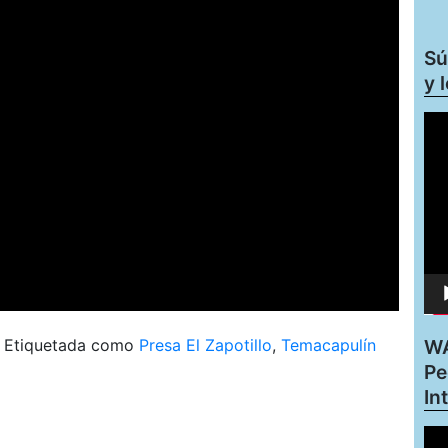
Sú
y 
Rep
de
víd
|
Etiquetada como
Presa El Zapotillo
,
Temacapulín
WA
Pe
In
Rep