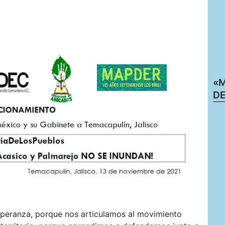
#Posicionamiento.
Tercera
visita
del
Presidente
de
México
«M
y
DE
su
Gabinete
a
Temacapulín.
#VictoriaDeLosPueblos
peranza, porque nos articulamos al movimiento