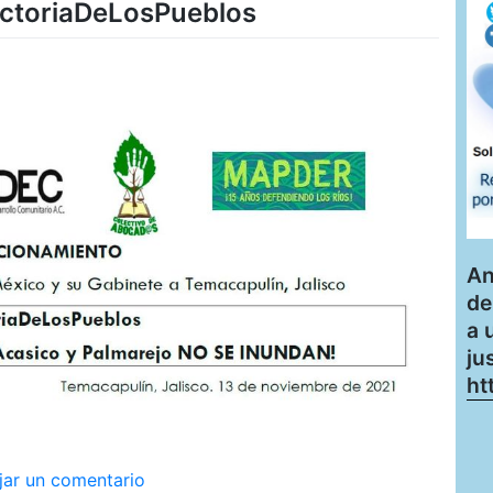
ictoriaDeLosPueblos
An
de
a 
ju
ht
en
jar un comentario