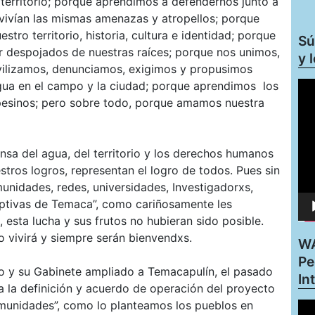
l territorio; porque aprendimos a defendernos junto a
vivían las mismas amenazas y atropellos; porque
stro territorio, historia, cultura e identidad; porque
Sú
er despojados de nuestras raíces; porque nos unimos,
y 
ilizamos, denunciamos, exigimos y propusimos
 agua en el campo y la ciudad; porque aprendimos los
Rep
de
sinos; pero sobre todo, porque amamos nuestra
víd
sa del agua, del territorio y los derechos humanos
uestros logros, representan el logro de todos. Pues sin
munidades, redes, universidades, Investigadorxs,
adoptivas de Temaca”, como cariñosamente les
esta lucha y sus frutos no hubieran sido posible.
o vivirá y siempre serán bienvendxs.
WA
Pe
ico y su Gabinete ampliado a Temacapulín, el pasado
In
a la definición y acuerdo de operación del proyecto
comunidades”, como lo planteamos los pueblos en
Rep