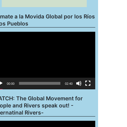
mate a la Movida Global por los Ríos
los Pueblos
roductor
eo
00:00
02:40
TCH: The Global Movement for
ople and Rivers speak out! -
ternatinal Rivers-
roductor