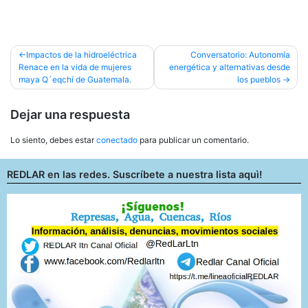
Navegación
Impactos de la hidroeléctrica
Conversatorio: Autonomía
Renace en la vida de mujeres
energética y alternativas desde
de
maya Q´eqchí de Guatemala.
los pueblos
entradas
Dejar una respuesta
Lo siento, debes estar
conectado
para publicar un comentario.
REDLAR en las redes. Suscríbete a nuestra lista aquì!