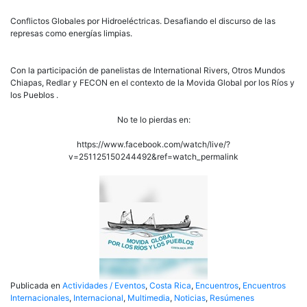
Conflictos Globales por Hidroeléctricas. Desafiando el discurso de las
represas como energías limpias.
Con la participación de panelistas de International Rivers, Otros Mundos
Chiapas, Redlar y FECON en el contexto de la Movida Global por los Ríos y
los Pueblos .
No te lo pierdas en:
https://www.facebook.com/watch/live/?
v=251125150244492&ref=watch_permalink
Publicada en
Actividades / Eventos
,
Costa Rica
,
Encuentros
,
Encuentros
Internacionales
,
Internacional
,
Multimedia
,
Noticias
,
Resúmenes