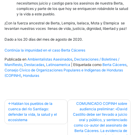
necesitamos juicio y castigo para los asesinos de nuestra Berta,
complices y parte de los que hoy se enriquecen robándole la salud
y la vida a este pueblo.
¡Con la fuerza ancestral de Berta, Lempira, Iselaca, Mota y Etempica se
levantan nuestras voces llenas de vida, justicia, dignidad, libertad y paz!
Dado a los 20 días del mes de agosto de 2020.
Continúa la impunidad en el caso Berta Cáceres
Publicada en
Ambientalistas Asesinados
,
Declaraciones / Boletines /
Manifiesto
,
Destacadas
,
Latinoamerica
|
Etiquetada como
Berta Cáceres
,
Consejo Cívico de Organizaciones Populares e Indígenas de Honduras
(COPINH)
,
Honduras
Navegación
Hablan los pueblos de la
COMUNICADO COPINH sobre
cuenca del río Santiago:
audiencia preliminar: «David
de
defender la vida, la salud y el
Castillo debe ser llevado a juicio
entradas
ecosistema
oral y público, y sentenciado
como co-autor del asesinato de
Berta Cáceres. La evidencia de