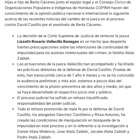
Hijas e hijo de Berta Cáceres junto al equipo legal y el Consejo Cívico de
Organizaciones Populares e Indígenas de Honduras COPINH hacen del
conocimiento de la opinión pública nacional e internacional lo siguiente
acerca de las recientes noticias del cambio de la jueza en el proceso
contra David Castillo por el asesinato de Berta Cáceres.
La decisión de la Corte Suprema de Justicia de remover la jueza
Lisseth Rosario Vallecillo Banegas
es un hecho que despierta
fuertes preocupaciones sobre las intenciones de continuidad de
impunidad para los autores intelectuales del crimen, la familia Atala
Zablah.
Las actuaciones de la jueza Vallecillo han acompañado y facilitado
las prácticas dilatorias de la defensa de David Castillo. Prueba de
esto, han transcurrido cerca de 1 año 4 meses y no se ha concluido
la audiencia preliminar, y más aún, estamos a pocos días del
vencimiento de la prisión preventiva de dos años y medio, sin que
se haya desarrollado el respectivo juicio oral y público.
El proceso judicial ha sufrido un retraso injustificado,
responsabilidad del poder judicial.
Todo el retraso promovido de mala fe por la defensa de David
Castillo, los abogados Sánchez Cantillano y Ritza Antunes, ha
creado las condiciones de manipulación en búsqueda de la
impunidad en este proceso y en lo referente a la investigación a
Daniel Atala Midence, Jose Atala Zablah, Jacobo Atala Zablah y
Pedro Atala Zablah.