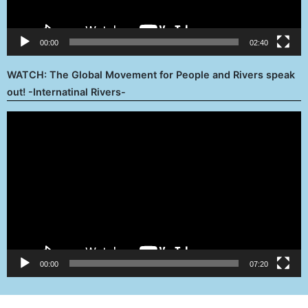
00:00
02:40
WATCH: The Global Movement for People and Rivers speak
out! -Internatinal Rivers-
Reproductor
de
vídeo
00:00
07:20