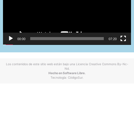
00:00
07:20
Los contenidos de este sitio web están bajo una
Licencia Creative Commons By-Nc-
Nd
.
Hecho en Software Libre.
Tecnología:
CódigoSur
.