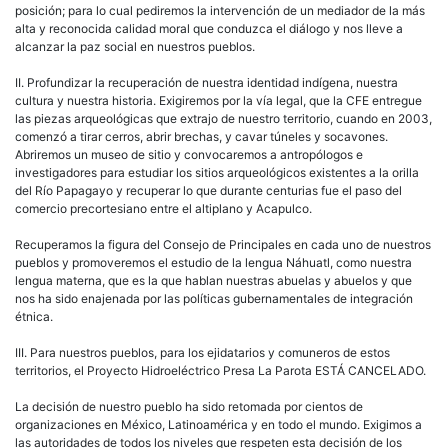
posición; para lo cual pediremos la intervención de un mediador de la más
alta y reconocida calidad moral que conduzca el diálogo y nos lleve a
alcanzar la paz social en nuestros pueblos.
II. Profundizar la recuperación de nuestra identidad indígena, nuestra
cultura y nuestra historia. Exigiremos por la vía legal, que la CFE entregue
las piezas arqueológicas que extrajo de nuestro territorio, cuando en 2003,
comenzó a tirar cerros, abrir brechas, y cavar túneles y socavones.
Abriremos un museo de sitio y convocaremos a antropólogos e
investigadores para estudiar los sitios arqueológicos existentes a la orilla
del Río Papagayo y recuperar lo que durante centurias fue el paso del
comercio precortesiano entre el altiplano y Acapulco.
Recuperamos la figura del Consejo de Principales en cada uno de nuestros
pueblos y promoveremos el estudio de la lengua Náhuatl, como nuestra
lengua materna, que es la que hablan nuestras abuelas y abuelos y que
nos ha sido enajenada por las políticas gubernamentales de integración
étnica.
III. Para nuestros pueblos, para los ejidatarios y comuneros de estos
territorios, el Proyecto Hidroeléctrico Presa La Parota ESTÁ CANCELADO.
La decisión de nuestro pueblo ha sido retomada por cientos de
organizaciones en México, Latinoamérica y en todo el mundo. Exigimos a
las autoridades de todos los niveles que respeten esta decisión de los