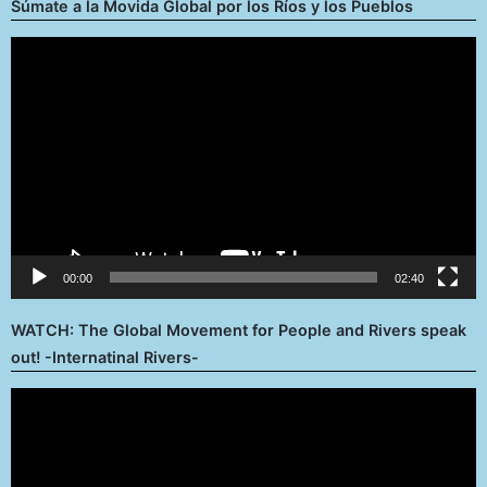
Súmate a la Movida Global por los Ríos y los Pueblos
Reproductor
de
vídeo
00:00
02:40
WATCH: The Global Movement for People and Rivers speak
out! -Internatinal Rivers-
Reproductor
de
vídeo