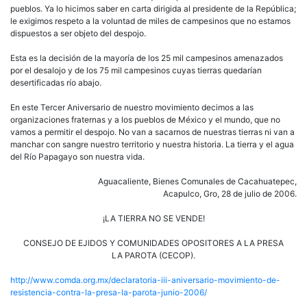
pueblos. Ya lo hicimos saber en carta dirigida al presidente de la República;
le exigimos respeto a la voluntad de miles de campesinos que no estamos
dispuestos a ser objeto del despojo.
Esta es la decisión de la mayoría de los 25 mil campesinos amenazados
por el desalojo y de los 75 mil campesinos cuyas tierras quedarían
desertificadas río abajo.
En este Tercer Aniversario de nuestro movimiento decimos a las
organizaciones fraternas y a los pueblos de México y el mundo, que no
vamos a permitir el despojo. No van a sacarnos de nuestras tierras ni van a
manchar con sangre nuestro territorio y nuestra historia. La tierra y el agua
del Río Papagayo son nuestra vida.
Aguacaliente, Bienes Comunales de Cacahuatepec,
Acapulco, Gro, 28 de julio de 2006.
¡LA TIERRA NO SE VENDE!
CONSEJO DE EJIDOS Y COMUNIDADES OPOSITORES A LA PRESA
LA PAROTA (CECOP).
http://www.comda.org.mx/declaratoria-iii-aniversario-movimiento-de-
resistencia-contra-la-presa-la-parota-junio-2006/