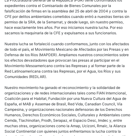
La Procuraduría General de la República (PGR) tiene conformados los
expedientes contra el Comisariado de Bienes Comunales por la
falsificación de firmas en la asamblea del 25 de abril de 2004 y contra la
CFE por delitos ambientales cometidos cuando entró a nuestras tierras sin
permiso de la SRA, de la Semarnat, y desde luego, sin nuestro permiso,
hace exactamente tres años. Por eso iniciamos nuestra lucha. Por eso
sacamos la maquinaria de la CFE y expulsamos a sus funcionarios.
Nuestra lucha se fortaleció cuando conformamos, junto con los afectados
de todo el país, el Movimiento Mexicano de Afectados por las Presas y en
Defensa de los Ríos (MAPDER). Ampliamos nuestros conocimientos sobre
los efectos devastadores que provocan las presas al participar en el
Movimiento Mesoamericano contra las Represas y al formar parte de la
Red Latinoamericana contra las Represas, por el Agua, los Ríos y sus
Comunidades (REDLAR).
Nuestro movimiento ha ganado el reconocimiento y la solidaridad de
organizaciones y de redes internacionales tales como FIAN Interncional,
Coalición para el Habitat, Fundación por una Nueva Cultura del Agua de
España, el MAB y Assemae de Brasil, Red Vida, Canadian Council, Vía
Campesina, y organizaciones nacionales defensoras de los Derechos
Humanos, Derechos Económicos Sociales, Culturales y Ambientales como
Cemda, Tlachinollan, Prodh, Serapaz, el Espacio Desc, Imdec y, entre
muchas otras, organizaciones como la Amap, Ucizoni, Rmalc, la Alianza
Social Continental con quienes juntos enfrentamos la lucha contra la