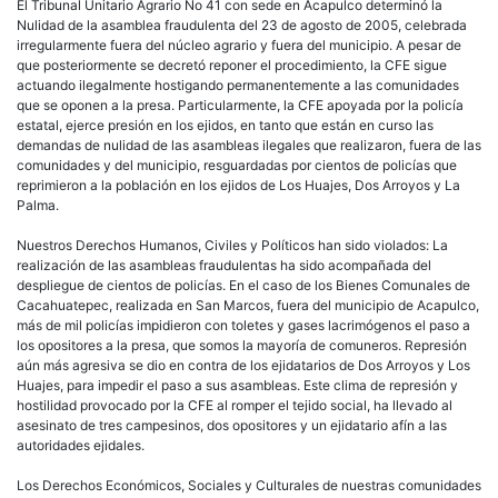
El Tribunal Unitario Agrario No 41 con sede en Acapulco determinó la
Nulidad de la asamblea fraudulenta del 23 de agosto de 2005, celebrada
irregularmente fuera del núcleo agrario y fuera del municipio. A pesar de
que posteriormente se decretó reponer el procedimiento, la CFE sigue
actuando ilegalmente hostigando permanentemente a las comunidades
que se oponen a la presa. Particularmente, la CFE apoyada por la policía
estatal, ejerce presión en los ejidos, en tanto que están en curso las
demandas de nulidad de las asambleas ilegales que realizaron, fuera de las
comunidades y del municipio, resguardadas por cientos de policías que
reprimieron a la población en los ejidos de Los Huajes, Dos Arroyos y La
Palma.
Nuestros Derechos Humanos, Civiles y Políticos han sido violados: La
realización de las asambleas fraudulentas ha sido acompañada del
despliegue de cientos de policías. En el caso de los Bienes Comunales de
Cacahuatepec, realizada en San Marcos, fuera del municipio de Acapulco,
más de mil policías impidieron con toletes y gases lacrimógenos el paso a
los opositores a la presa, que somos la mayoría de comuneros. Represión
aún más agresiva se dio en contra de los ejidatarios de Dos Arroyos y Los
Huajes, para impedir el paso a sus asambleas. Este clima de represión y
hostilidad provocado por la CFE al romper el tejido social, ha llevado al
asesinato de tres campesinos, dos opositores y un ejidatario afín a las
autoridades ejidales.
Los Derechos Económicos, Sociales y Culturales de nuestras comunidades