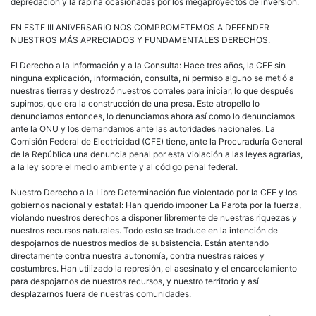
depredación y la rapiña ocasionadas por los megaproyectos de inversión.
EN ESTE III ANIVERSARIO NOS COMPROMETEMOS A DEFENDER
NUESTROS MÁS APRECIADOS Y FUNDAMENTALES DERECHOS.
El Derecho a la Información y a la Consulta: Hace tres años, la CFE sin
ninguna explicación, información, consulta, ni permiso alguno se metió a
nuestras tierras y destrozó nuestros corrales para iniciar, lo que después
supimos, que era la construcción de una presa. Este atropello lo
denunciamos entonces, lo denunciamos ahora así como lo denunciamos
ante la ONU y los demandamos ante las autoridades nacionales. La
Comisión Federal de Electricidad (CFE) tiene, ante la Procuraduría General
de la República una denuncia penal por esta violación a las leyes agrarias,
a la ley sobre el medio ambiente y al código penal federal.
Nuestro Derecho a la Libre Determinación fue violentado por la CFE y los
gobiernos nacional y estatal: Han querido imponer La Parota por la fuerza,
violando nuestros derechos a disponer libremente de nuestras riquezas y
nuestros recursos naturales. Todo esto se traduce en la intención de
despojarnos de nuestros medios de subsistencia. Están atentando
directamente contra nuestra autonomía, contra nuestras raíces y
costumbres. Han utilizado la represión, el asesinato y el encarcelamiento
para despojarnos de nuestros recursos, y nuestro territorio y así
desplazarnos fuera de nuestras comunidades.