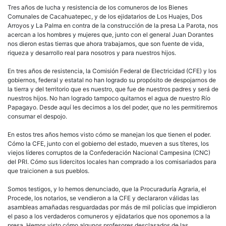
Tres años de lucha y resistencia de los comuneros de los Bienes
Comunales de Cacahuatepec, y de los ejidatarios de Los Huajes, Dos
Arroyos y La Palma en contra de la construcción de la presa La Parota, nos
acercan a los hombres y mujeres que, junto con el general Juan Dorantes
nos dieron estas tierras que ahora trabajamos, que son fuente de vida,
riqueza y desarrollo real para nosotros y para nuestros hijos.
En tres años de resistencia, la Comisión Federal de Electricidad (CFE) y los
gobiernos, federal y estatal no han logrado su propósito de despojarnos de
la tierra y del territorio que es nuestro, que fue de nuestros padres y será de
nuestros hijos. No han logrado tampoco quitarnos el agua de nuestro Río
Papagayo. Desde aquí les decimos a los del poder, que no les permitiremos
consumar el despojo.
En estos tres años hemos visto cómo se manejan los que tienen el poder.
Cómo la CFE, junto con el gobierno del estado, mueven a sus títeres, los
viejos líderes corruptos de la Confederación Nacional Campesina (CNC)
del PRI. Cómo sus lidercitos locales han comprado a los comisariados para
que traicionen a sus pueblos.
Somos testigos, y lo hemos denunciado, que la Procuraduría Agraria, el
Procede, los notarios, se vendieron a la CFE y declararon válidas las
asambleas amañadas resguardadas por más de mil policías que impidieron
el paso a los verdaderos comuneros y ejidatarios que nos oponemos a la
presa. Hemos visto cómo algunos profesores desclasados de las