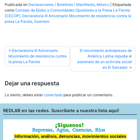
Publicada en
Declaraciones / Boletines / Manifiesto
,
México
|
Etiquetada
como
Consejo de Ejidos y Comunidades Opositores a la Presa La Parota
(CECOP)
,
Declaratoria III Aniversario Movimiento de resistencia contra la
presa La Parota
,
Guerrero
Navegación
Declaratoria III Aniversario
El movimiento antirepresas de
Movimiento de resistencia contra
América Latina repudia el
de
la presa La Parota
asesinato de un activista social
entradas
en El Salvador
Dejar una respuesta
Lo siento, debes estar
conectado
para publicar un comentario.
REDLAR en las redes. Suscríbete a nuestra lista aquì!