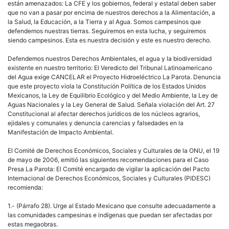
están amenazados: La CFE y los gobiernos, federal y estatal deben saber
que no van a pasar por encima de nuestros derechos a la Alimentación, a
la Salud, la Educación, a la Tierra y al Agua. Somos campesinos que
defendemos nuestras tierras. Seguiremos en esta lucha, y seguiremos
siendo campesinos. Esta es nuestra decisión y este es nuestro derecho.
Defendemos nuestros Derechos Ambientales, el agua y la biodiversidad
existente en nuestro territorio: El Veredicto del Tribunal Latinoamericano
del Agua exige CANCELAR el Proyecto Hidroeléctrico La Parota. Denuncia
que este proyecto viola la Constitución Política de los Estados Unidos
Mexicanos, la Ley de Equilibrio Ecológico y del Medio Ambiente, la Ley de
Aguas Nacionales y la Ley General de Salud. Señala violación del Art. 27
Constitucional al afectar derechos jurídicos de los núcleos agrarios,
ejidales y comunales y denuncia carencias y falsedades en la
Manifestación de Impacto Ambiental.
El Comité de Derechos Económicos, Sociales y Culturales de la ONU, el 19
de mayo de 2006, emitió las siguientes recomendaciones para el Caso
Presa La Parota: El Comité encargado de vigilar la aplicación del Pacto
Internacional de Derechos Económicos, Sociales y Culturales (PIDESC)
recomienda:
1.- (Párrafo 28). Urge al Estado Mexicano que consulte adecuadamente a
las comunidades campesinas e indígenas que puedan ser afectadas por
estas megaobras.