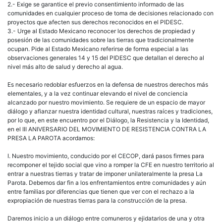
2.- Exige se garantice el previo consentimiento informado de las
comunidades en cualquier proceso de toma de decisiones relacionado con
proyectos que afecten sus derechos reconocidos en el PIDESC.
3.- Urge al Estado Mexicano reconocer los derechos de propiedad y
posesión de las comunidades sobre las tierras que tradicionalmente
ocupan. Pide al Estado Mexicano referirse de forma especial a las
observaciones generales 14 y 15 del PIDESC que detallan el derecho al
nivel más alto de salud y derecho al agua.
Es necesario redoblar esfuerzos en la defensa de nuestros derechos más
elementales, y a la vez continuar elevando el nivel de conciencia
alcanzado por nuestro movimiento. Se requiere de un espacio de mayor
diálogo y afianzar nuestra identidad cultural, nuestras raíces y tradiciones,
por lo que, en este encuentro por el Diálogo, la Resistencia y la Identidad,
en el III ANIVERSARIO DEL MOVIMIENTO DE RESISTENCIA CONTRA LA
PRESA LA PAROTA acordamos:
I. Nuestro movimiento, conducido por el CECOP, dará pasos firmes para
recomponer el tejido social que vino a romper la CFE en nuestro territorio al
entrar a nuestras tierras y tratar de imponer unilateralmente la presa La
Parota. Debemos dar fin a los enfrentamientos entre comunidades y aún
entre familias por diferencias que tienen que ver con el rechazo a la
expropiación de nuestras tierras para la construcción de la presa.
Daremos inicio a un diálogo entre comuneros y ejidatarios de una y otra