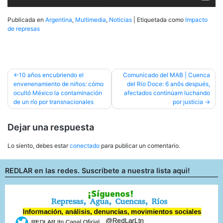
Publicada en
Argentina
,
Multimedia
,
Noticias
|
Etiquetada como
Impacto
de represas
Navegación
10 años encubriendo el
Comunicado del MAB | Cuenca
envenenamiento de niños: cómo
del Río Doce: 6 anõs después,
de
ocultó México la contaminación
afectados continúam luchando
entradas
de un río por transnacionales
por justicia
Dejar una respuesta
Lo siento, debes estar
conectado
para publicar un comentario.
REDLAR en las redes. Suscríbete a nuestra lista aquì!