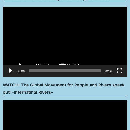
Reproductor
de
vídeo
00:00
02:40
WATCH: The Global Movement for People and Rivers speak
out! -Internatinal Rivers-
Reproductor
de
vídeo