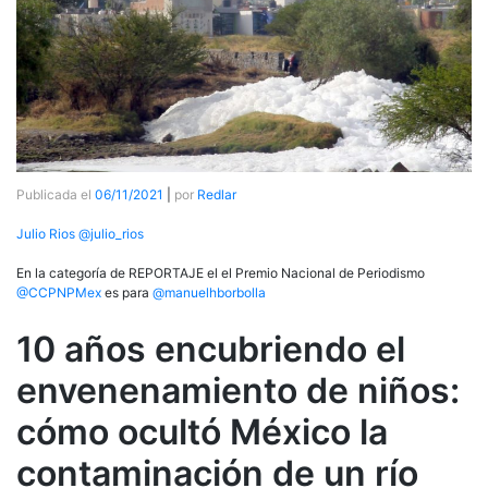
Publicada el
06/11/2021
|
por
Redlar
Julio Rios @julio_rios
En la categoría de REPORTAJE el el Premio Nacional de Periodismo
@CCPNPMex
es para
@manuelhborbolla
10 años encubriendo el
envenenamiento de niños:
cómo ocultó México la
contaminación de un río