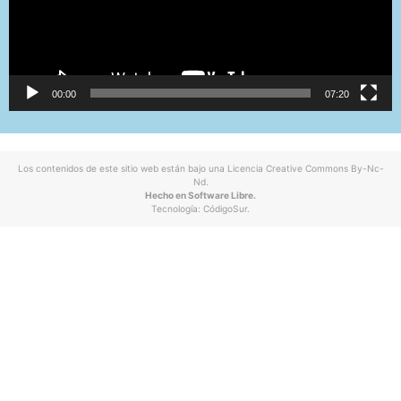
00:00
07:20
Los contenidos de este sitio web están bajo una
Licencia Creative Commons By-Nc-
Nd
.
Hecho en Software Libre.
Tecnología:
CódigoSur
.