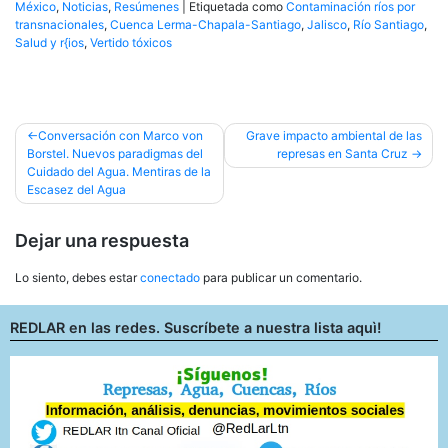
México
,
Noticias
,
Resúmenes
|
Etiquetada como
Contaminación ríos por
transnacionales
,
Cuenca Lerma-Chapala-Santiago
,
Jalisco
,
Río Santiago
,
Salud y r{ios
,
Vertido tóxicos
Navegación
Conversación con Marco von
Grave impacto ambiental de las
Borstel. Nuevos paradigmas del
represas en Santa Cruz
de
Cuidado del Agua. Mentiras de la
entradas
Escasez del Agua
Dejar una respuesta
Lo siento, debes estar
conectado
para publicar un comentario.
REDLAR en las redes. Suscríbete a nuestra lista aquì!