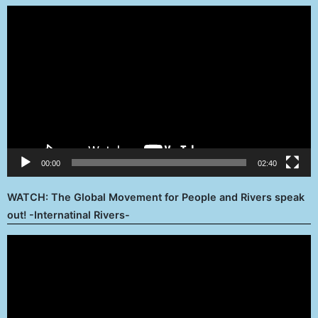
Reproductor
de
vídeo
00:00
02:40
WATCH: The Global Movement for People and Rivers speak
out! -Internatinal Rivers-
Reproductor
de
vídeo