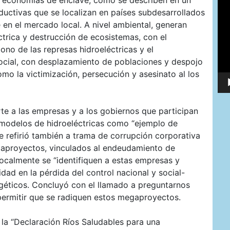
as economías de enclave, como se describen en un
de
ductivas que se localizan en países subdesarrollados
víd
e en el mercado local. A nivel ambiental, generan
ctrica y destrucción de ecosistemas, con el
no de las represas hidroeléctricas y el
social, con desplazamiento de poblaciones y despojo
mo la victimización, persecución y asesinato al los
e a las empresas y a los gobiernos que participan
modelos de hidroeléctricas como “ejemplo de
se refirió también a trama de corrupción corporativa
egaproyectos, vinculados al endeudamiento de
localmente se “identifiquen a estas empresas y
dad en la pérdida del control nacional y social-
rgéticos. Concluyó con el llamado a preguntarnos
permitir que se radiquen estos megaproyectos.
la “Declaración Ríos Saludables para una