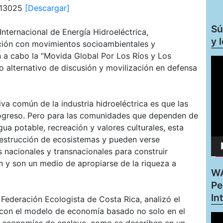
d=13025
[Descargar]
Sú
nternacional de Energía Hidroeléctrica,
y 
ción con movimientos socioambientales y
n a cabo la “Movida Global Por Los Ríos y Los
Rep
o alternativo de discusión y movilización en defensa
de
víd
va común de la industria hidroeléctrica es que las
progreso. Pero para las comunidades que dependen de
gua potable, recreación y valores culturales, esta
destrucción de ecosistemas y pueden verse
 nacionales y transnacionales para construir
n y son un medio de apropiarse de la riqueza a
WA
Pe
In
 Federación Ecologista de Costa Rica, analizó el
s con el modelo de economía basado no solo en el
Rep