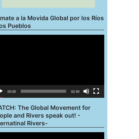
mate a la Movida Global por los Ríos
los Pueblos
roductor
eo
00:00
02:40
TCH: The Global Movement for
ople and Rivers speak out! -
ternatinal Rivers-
roductor