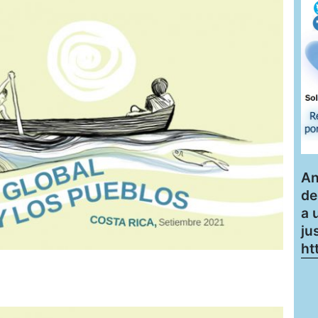
An
de
a 
ju
ht