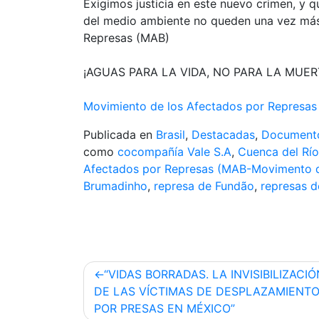
Exigimos justicia en este nuevo crimen, y q
del medio ambiente no queden una vez más
Represas (MAB)
¡AGUAS PARA LA VIDA, NO PARA LA MUER
Movimiento de los Afectados por Represas 
Publicada en
Brasil
,
Destacadas
,
Documento
como
cocompañía Vale S.A
,
Cuenca del Rí
Afectados por Represas (MAB-Movimento d
Brumadinho
,
represa de Fundão
,
represas d
Navegación
“VIDAS BORRADAS. LA INVISIBILIZACIÓ
de
DE LAS VÍCTIMAS DE DESPLAZAMIENT
POR PRESAS EN MÉXICO”
entradas