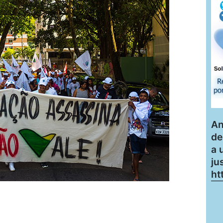
An
de
a 
ju
ht