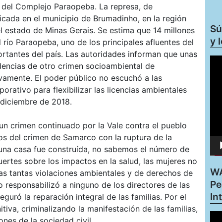
e del Complejo Paraopeba. La represa, de
icada en el municipio de Brumadinho, en la región
Sú
el estado de Minas Gerais. Se estima que 14 millones
y 
río Paraopeba, uno de los principales afluentes del
ortantes del país. Las autoridades informan que unas
Rep
dencias de otro crimen socioambiental de
de
vamente. El poder público no escuchó a las
víd
rativo para flexibilizar las licencias ambientales
 diciembre de 2018.
n crimen continuado por la Vale contra el pueblo
os del crimen de Samarco con la ruptura de la
una casa fue construída, no sabemos el número de
ertes sobre los impactos en la salud, las mujeres no
WA
as tantas violaciones ambientales y de derechos de
Pe
o responsabilizó a ninguno de los directores de las
In
uró la reparación integral de las familias. Por el
itiva, criminalizando la manifestación de las familias,
Rep
nes de la sociedad civil.