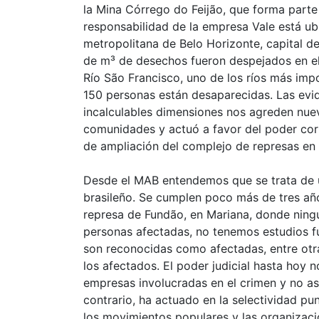
la Mina Córrego do Feijão, que forma part
responsabilidad de la empresa Vale está ub
metropolitana de Belo Horizonte, capital d
de m³ de desechos fueron despejados en el 
Río São Francisco, uno de los ríos más imp
150 personas están desaparecidas. Las evi
incalculables dimensiones nos agreden nue
comunidades y actuó a favor del poder corpo
de ampliación del complejo de represas en
Desde el MAB entendemos que se trata de u
brasileño. Se cumplen poco más de tres añ
represa de Fundão, en Mariana, donde ning
personas afectadas, no tenemos estudios fu
son reconocidas como afectadas, entre otr
los afectados. El poder judicial hasta hoy n
empresas involucradas en el crimen y no aseg
contrario, ha actuado en la selectividad pun
los movimientos populares y las organizacio