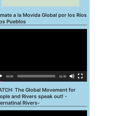
mate a la Movida Global por los Ríos
los Pueblos
roductor
eo
00:00
02:40
TCH: The Global Movement for
ople and Rivers speak out! -
ternatinal Rivers-
roductor