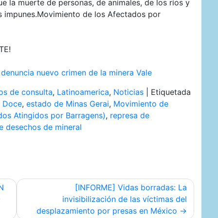
ue la muerte de personas, de animales, de los ríos y
 impunes.Movimiento de los Afectados por
TE!
denuncia nuevo crimen de la minera Vale
s de consulta
,
Latinoamerica
,
Noticias
|
Etiquetada
o Doce
,
estado de Minas Gerai
,
Movimiento de
os Atingidos por Barragens)
,
represa de
e desechos de mineral
N
[INFORME] Vidas borradas: La
O
invisibilización de las víctimas del
desplazamiento por presas en México