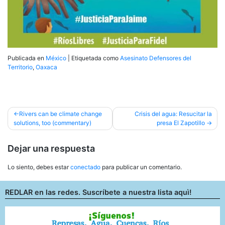
Publicada en
México
|
Etiquetada como
Asesinato Defensores del
Territorio
,
Oaxaca
Navegación
Rivers can be climate change
Crisis del agua: Resucitar la
solutions, too (commentary)
presa El Zapotillo
de
entradas
Dejar una respuesta
Lo siento, debes estar
conectado
para publicar un comentario.
REDLAR en las redes. Suscríbete a nuestra lista aquì!