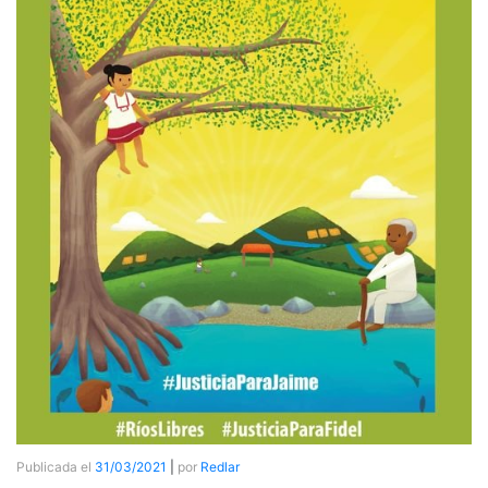
Publicada el
31/03/2021
|
por
Redlar