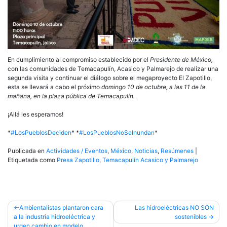
En cumplimiento al compromiso establecido por el
Presidente de México,
con las comunidades de Temacapulín, Acasico y Palmarejo de realizar una
segunda visita y continuar el diálogo sobre el megaproyecto El Zapotillo,
esta se llevará a cabo el próximo
domingo 10 de octubre, a las 11 de la
mañana, en la plaza pública de Temacapulín.
¡Allá les esperamos!
*
#LosPueblosDeciden
* *
#LosPueblosNoSeInundan
*
Publicada en
Actividades / Eventos
,
México
,
Noticias
,
Resúmenes
|
Etiquetada como
Presa Zapotillo
,
Temacapulín Acasico y Palmarejo
Navegación
Ambientalistas plantaron cara
Las hidroeléctricas NO SON
a la industria hidroeléctrica y
sostenibles
de
urgen cambio en modelo