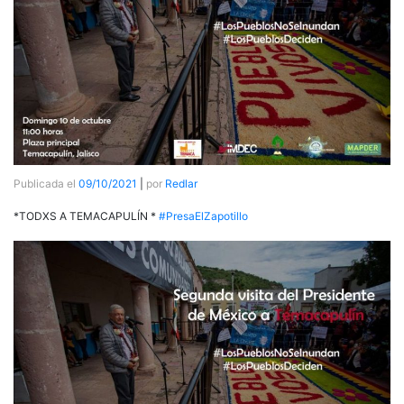
Publicada el
09/10/2021
|
por
Redlar
*TODXS A TEMACAPULÍN *
#PresaElZapotillo