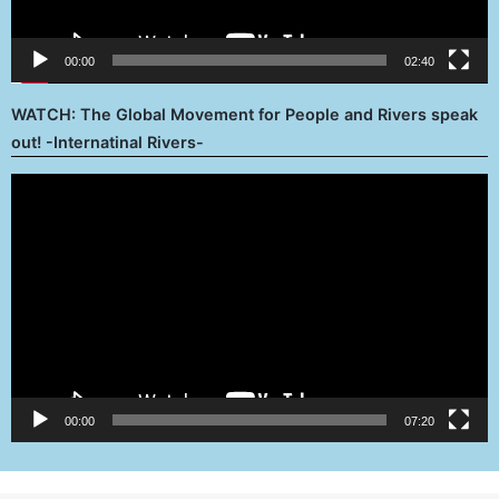
00:00
02:40
WATCH: The Global Movement for People and Rivers speak
out! -Internatinal Rivers-
Reproductor
de
vídeo
00:00
07:20