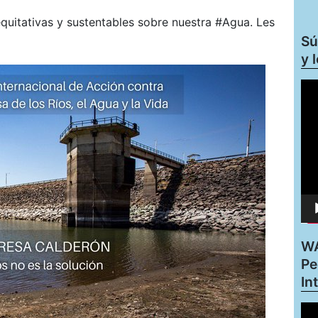
equitativas y sustentables sobre nuestra #Agua. Les
Sú
y 
Rep
de
víd
WA
Pe
In
Rep