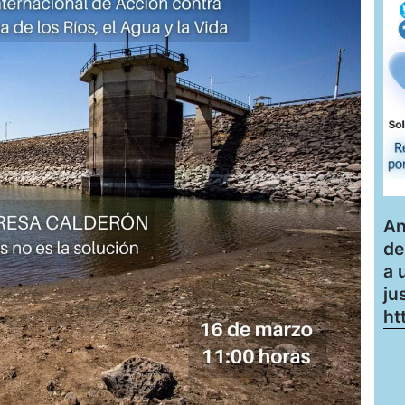
An
de
a 
ju
ht