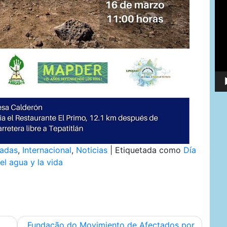
de
víd
adas
,
Internacional
,
Noticias
|
Etiquetada como
Día
el agua y la vida
Fundação do Movimiento de Afectados por