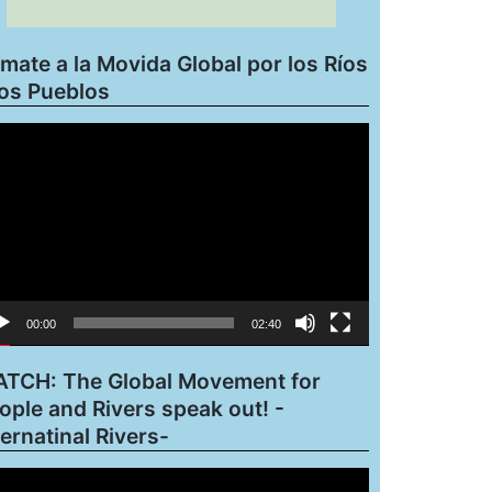
mate a la Movida Global por los Ríos
los Pueblos
roductor
eo
00:00
02:40
TCH: The Global Movement for
ople and Rivers speak out! -
ternatinal Rivers-
roductor