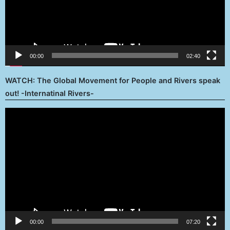
00:00
02:40
WATCH: The Global Movement for People and Rivers speak
out! -Internatinal Rivers-
Reproductor
de
vídeo
00:00
07:20