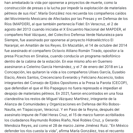
han arrebatado la vida por oponerse a proyectos de muerte, como la
construcción de presas o la lucha por impedir la explotación de materiales
pétreos de sus ríos”. María González nos recuerda los compañeros caídos
del Movimiento Mexicano de Afectados por las Presas y en Defensa de los
Ríos (MAPDER), al que también pertenecía Fidel: En Veracruz, el 2 de
agosto del 2013 cuando iniciaba el X Encuentro Nacional del MAPDER, el
compañero Noé Vázquez, del Colectivo Defensa Verde Naturaleza para
Siempre, fue asesinado por oponerse al proyecto Hidroeléctrico El
Naranjal, en Amatlán de los Reyes. En Mazatlán, el 14 de octubre del 2014
fue asesinado el compañero Octavio Atilano Román Tirado, opositor a la
presa Picachos en Sinaloa, cuando conducía un programa radiofónico
dentro de la cabina de la estación. En ese mismo año en Guerrero
asesinaron a Celerino García Hernández, y el 7 de enero del 2018 en La
Concepción, les quitaron la vida a los compañeros Ulises García, Eusebio
Elacio, Alexis Santos, Crecenciano Everardo y Feliciano Ascencio, todos
integrantes del Consejo de Ejidos Opositores a la Presa la Parota (CECOP),
que defendían el que el Río Papagayo no fuera represado e impedían el
despojo de materiales pétreos. En 2021, fueron encontrados en una fosa
clandestina los restos de Miguel Vázquez Martínez, integrante de la
Alianza de Comunidades y Organizaciones en Defensa del Río Bobos-
Nautla, en Tlapacoyan, Veracruz. Y en Paso de la Reyna, después del
asesinato impune de Fidel Heras Cruz, el 15 de marzo fueron acribillados
los ciudadanos Raymundo Robles Riaño, Noé Robles Cruz, y Gerardo
Mendoza Reyes, así como el 28 de marzo Jaime Jiménez Ruiz. “En México
defender los ríos cuesta la vida”, afirma María González, tras el recuento