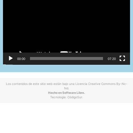
vídeo
00:00
07:20
Los contenidos de este sitio web están bajo una
Licencia Creative Commons By-Nc-
Nd
.
Hecho en Software Libre.
Tecnología:
CódigoSur
.