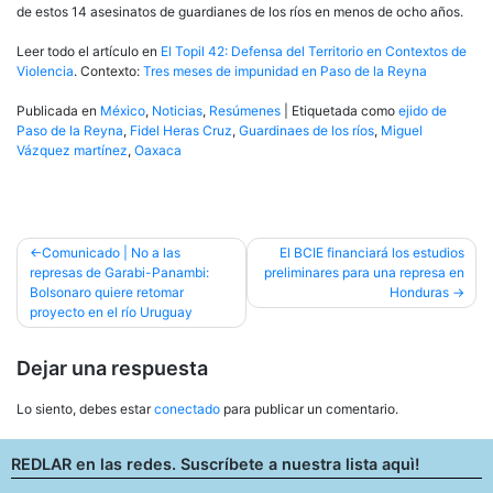
de estos 14 asesinatos de guardianes de los ríos en menos de ocho años.
Leer todo el artículo en
El Topil 42: Defensa del Territorio en Contextos de
Violencia
. Contexto:
Tres meses de impunidad en Paso de la Reyna
Publicada en
México
,
Noticias
,
Resúmenes
|
Etiquetada como
ejido de
Paso de la Reyna
,
Fidel Heras Cruz
,
Guardinaes de los ríos
,
Miguel
Vázquez martínez
,
Oaxaca
Navegación
Comunicado | No a las
El BCIE financiará los estudios
represas de Garabi-Panambi:
preliminares para una represa en
de
Bolsonaro quiere retomar
Honduras
entradas
proyecto en el río Uruguay
Dejar una respuesta
Lo siento, debes estar
conectado
para publicar un comentario.
REDLAR en las redes. Suscríbete a nuestra lista aquì!