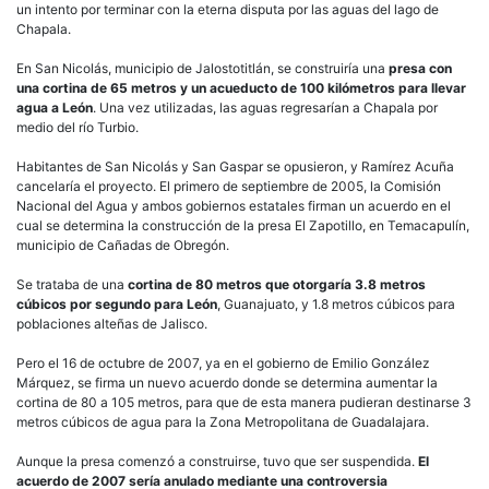
un intento por terminar con la eterna disputa por las aguas del lago de
Chapala.
En San Nicolás, municipio de Jalostotitlán, se construiría una
presa con
una cortina de 65 metros
y un
acueducto de 100 kilómetros
para llevar
agua a León
. Una vez utilizadas, las aguas regresarían a Chapala por
medio del río Turbio.
Habitantes de San Nicolás y San Gaspar se opusieron, y Ramírez Acuña
cancelaría el proyecto. El primero de septiembre de 2005, la Comisión
Nacional del Agua y ambos gobiernos estatales firman un acuerdo en el
cual se determina la construcción de la presa El Zapotillo, en Temacapulín,
municipio de Cañadas de Obregón.
Se trataba de una
cortina de 80 metros
que otorgaría 3.8 metros
cúbicos por segundo para León
, Guanajuato, y 1.8 metros cúbicos para
poblaciones alteñas de Jalisco.
Pero el 16 de octubre de 2007, ya en el gobierno de Emilio González
Márquez, se firma un nuevo acuerdo donde se determina aumentar la
cortina de 80 a 105 metros, para que de esta manera pudieran destinarse 3
metros cúbicos de agua para la Zona Metropolitana de Guadalajara.
Aunque la presa comenzó a construirse, tuvo que ser suspendida.
El
acuerdo de 2007 sería anulado mediante una controversia