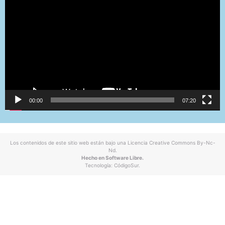
de
vídeo
00:00
07:20
Los contenidos de este sitio web están bajo una
Licencia Creative Commons By-Nc-
Nd
.
Hecho en Software Libre.
Tecnología:
CódigoSur
.