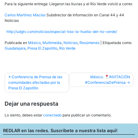
Para la siguiente entrega: Llegaron las lluvias y el Río Verde volvió a correr.
Carlos Martínez Macías
Subdirector de Información en Canal 44 y 44
Noticias
http://udgtv.com/noticias/especial-tras-la-huella-del-rio-verde/
Publicada en
México
,
Multimedia
,
Noticias
,
Resúmenes
|
Etiquetada como
Guadalajara
,
Presa El Zapotillo
,
Río Verde
Navegación
Conferencia de Prensa de las
México.
INVITACIÓN
comunidades afectadas por la
#ConferenciaDePrensa
de
Presa El Zapotillo
entradas
Dejar una respuesta
Lo siento, debes estar
conectado
para publicar un comentario.
REDLAR en las redes. Suscríbete a nuestra lista aquì!