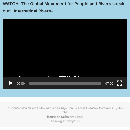
WATCH: The Global Movement for People and Rivers speak
out! -Internatinal Rivers-
Reproductor
de
vídeo
00:00
07:20
Los contenidos de este sitio web están bajo una
Licencia Creative Commons By-Nc-
Nd
.
Hecho en Software Libre.
Tecnología:
CódigoSur
.