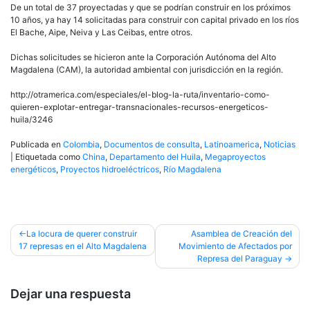
De un total de 37 proyectadas y que se podrían construir en los próximos
10 años, ya hay 14 solicitadas para construir con capital privado en los ríos
El Bache, Aipe, Neiva y Las Ceibas, entre otros.
Dichas solicitudes se hicieron ante la Corporación Autónoma del Alto
Magdalena (CAM), la autoridad ambiental con jurisdicción en la región.
http://otramerica.com/especiales/el-blog-la-ruta/inventario-como-
quieren-explotar-entregar-transnacionales-recursos-energeticos-
huila/3246
Publicada en
Colombia
,
Documentos de consulta
,
Latinoamerica
,
Noticias
|
Etiquetada como
China
,
Departamento del Huila
,
Megaproyectos
energéticos
,
Proyectos hidroeléctricos
,
Río Magdalena
Navegación
La locura de querer construir
Asamblea de Creación del
17 represas en el Alto Magdalena
Movimiento de Afectados por
de
Represa del Paraguay
entradas
Dejar una respuesta