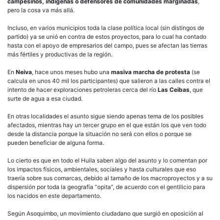
campesinos, indígenas o defensores de comunidades marginadas
,
pero la cosa va más allá.
Incluso, en varios municipios toda la clase política local (sin distingos de
partido) ya se unió en contra de estos proyectos, para lo cual ha contado
hasta con el apoyo de empresarios del campo, pues se afectan las tierras
más fértiles y productivas de la región.
En
Neiva
, hace unos meses hubo una
masiva marcha de protesta
(se
calcula en unos 40 mil los participantes) que salieron a las calles contra el
intento de hacer exploraciones petroleras cerca del río
Las Ceibas
, que
surte de agua a esa ciudad.
En otras localidades el asunto sigue siendo apenas tema de los posibles
afectados, mientras hay un tercer grupo en el que están los que ven todo
desde la distancia porque la situación no será con ellos o porque se
pueden beneficiar de alguna forma.
Lo cierto es que en todo el Huila saben algo del asunto y lo comentan por
los impactos físicos, ambientales, sociales y hasta culturales que eso
traería sobre sus comarcas, debido al tamaño de los macroproyectos y a su
dispersión por toda la geografía “opita”, de acuerdo con el gentilicio para
los nacidos en este departamento.
Según Asoquimbo, un movimiento ciudadano que surgió en oposición al