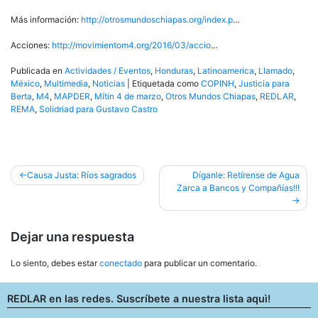
Más información:
http://otrosmundoschiapas.org/index.p
…
Acciones:
http://movimientom4.org/2016/03/accio
…
Publicada en
Actividades / Eventos
,
Honduras
,
Latinoamerica
,
Llamado
,
México
,
Multimedia
,
Noticias
|
Etiquetada como
COPINH
,
Justicia para
Berta
,
M4
,
MAPDER
,
Mítin 4 de marzo
,
Otros Mundos Chiapas
,
REDLAR
,
REMA
,
Solidriad para Gustavo Castro
Navegación
Causa Justa: Ríos sagrados
Díganle: Retírense de Agua
Zarca a Bancos y Compañías!!!
de
entradas
Dejar una respuesta
Lo siento, debes estar
conectado
para publicar un comentario.
REDLAR en las redes. Suscríbete a nuestra lista aquì!