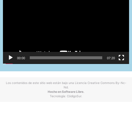
vídeo
00:00
07:20
Los contenidos de este sitio web están bajo una
Licencia Creative Commons By-Nc-
Nd
.
Hecho en Software Libre.
Tecnología:
CódigoSur
.