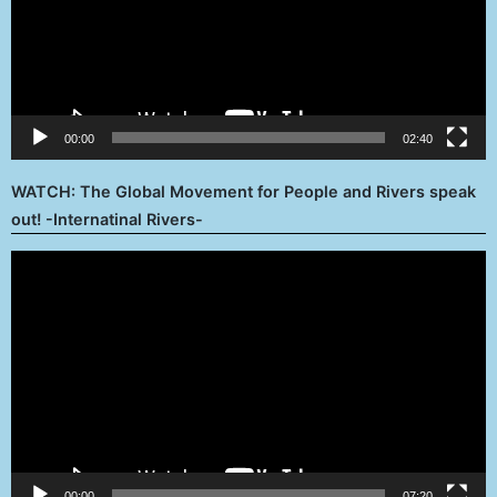
00:00
02:40
WATCH: The Global Movement for People and Rivers speak
out! -Internatinal Rivers-
Reproductor
de
vídeo
00:00
07:20