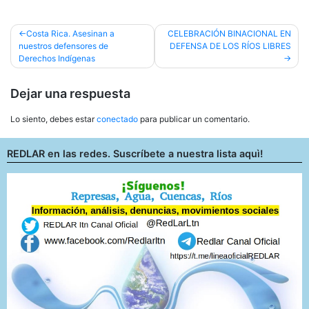
Navegación
Costa Rica. Asesinan a
CELEBRACIÓN BINACIONAL EN
nuestros defensores de
DEFENSA DE LOS RÍOS LIBRES
de
Derechos Indígenas
entradas
Dejar una respuesta
Lo siento, debes estar
conectado
para publicar un comentario.
REDLAR en las redes. Suscríbete a nuestra lista aquì!