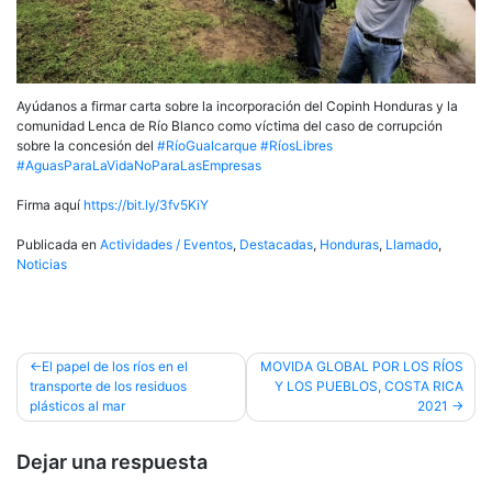
Ayúdanos a firmar carta sobre la incorporación del Copinh Honduras y la
comunidad Lenca de Río Blanco como víctima del caso de corrupción
sobre la concesión del
#RíoGualcarque
#RíosLibres
#AguasParaLaVidaNoParaLasEmpresas
Firma aquí
https://bit.ly/3fv5KiY
Publicada en
Actividades / Eventos
,
Destacadas
,
Honduras
,
Llamado
,
Noticias
Navegación
El papel de los ríos en el
MOVIDA GLOBAL POR LOS RÍOS
transporte de los residuos
Y LOS PUEBLOS, COSTA RICA
de
plásticos al mar
2021
entradas
Dejar una respuesta