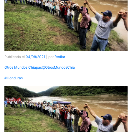
Publicada el
04/08/2021
|
por
Redlar
Otros Mundos Chiapas@OtrosMundosChia
#Honduras