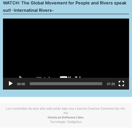
WATCH: The Global Movement for People and Rivers speak
out! -Internatinal Rivers-
Reproductor
de
vídeo
00:00
07:20
Los contenidos de este sitio web están bajo una
Licencia Creative Commons By-Nc-
Nd
.
Hecho en Software Libre.
Tecnología:
CódigoSur
.