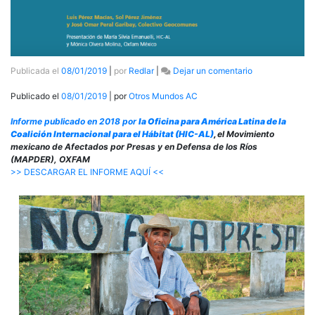
en
Publicada el
08/01/2019
|
por
Redlar
|
Dejar un comentario
[INFORME]
Vidas
Publicado el
08/01/2019
| por
Otros Mundos AC
borradas:
La
Informe publicado en 2018 por
la
Oficina para América Latina de la
invisibilización
Coalición Internacional para el Hábitat (HIC-AL)
,
el Movimiento
de
mexicano de Afectados por Presas y en Defensa de los Ríos
las
(MAPDER), OXFAM
víctimas
>> DESCARGAR EL INFORME AQUÍ <<
del
desplazamiento
por
presas
en
México