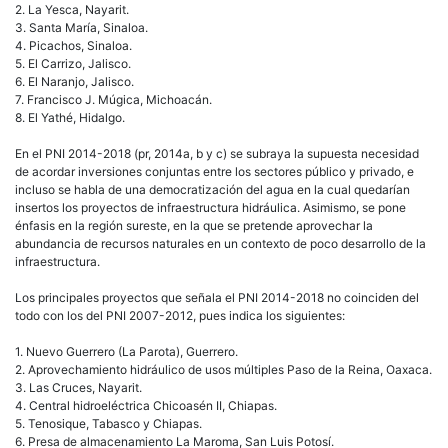
2. La Yesca, Nayarit.
3. Santa María, Sinaloa.
4. Picachos, Sinaloa.
5. El Carrizo, Jalisco.
6. El Naranjo, Jalisco.
7. Francisco J. Múgica, Michoacán.
8. El Yathé, Hidalgo.
En el PNI 2014-2018 (pr, 2014a, b y c) se subraya la supuesta necesidad
de acordar inversiones conjuntas entre los sectores público y privado, e
incluso se habla de una democratización del agua en la cual quedarían
insertos los proyectos de infraestructura hidráulica. Asimismo, se pone
énfasis en la región sureste, en la que se pretende aprovechar la
abundancia de recursos naturales en un contexto de poco desarrollo de la
infraestructura.
Los principales proyectos que señala el PNI 2014-2018 no coinciden del
todo con los del PNI 2007-2012, pues indica los siguientes:
1. Nuevo Guerrero (La Parota), Guerrero.
2. Aprovechamiento hidráulico de usos múltiples Paso de la Reina, Oaxaca.
3. Las Cruces, Nayarit.
4. Central hidroeléctrica Chicoasén II, Chiapas.
5. Tenosique, Tabasco y Chiapas.
6. Presa de almacenamiento La Maroma, San Luis Potosí.