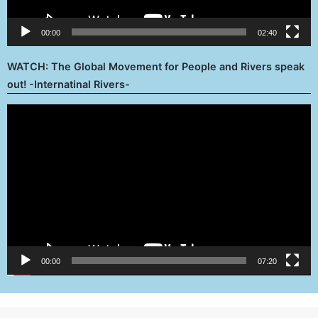
00:00
02:40
WATCH: The Global Movement for People and Rivers speak
out! -Internatinal Rivers-
Reproductor
de
vídeo
00:00
07:20