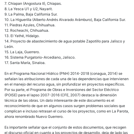
7. Chiapan (Angostura II), Chiapas.
8. La Yesca U1 y U2, Nayarit.
9. La Palma, Baja California Sur.
10. La Higuerilla (Alberto Andrés Alvarado Arámburo), Baja California Sur.
11. Piedras Azules, Chihuahua.
12. Rocheachi, Chihuahua.
13. El Yathé, Hidalgo.
14. Proyecto de abastecimiento de agua potable Zapotillo para Jalisco y
León.
15. La Laja, Guerrero.
16. Sistema Purgatorio-Arcediano, Jalisco.
17. Santa María, Sinaloa.
En el Programa Nacional Hídrico (PNH) 2014-2018 (conagua, 2014) se
señalan las atribuciones de cada una de las dependencias que intervienen
en el manejo del recurso agua, sin profundizar en proyectos específicos.
Por su parte, el Programa de Obras e Inversiones del Sector Eléctrico
(POISE) para el lapso 2007-2016 (CFE, 2007) destaca la dimensión
técnica de las obras. Un dato interesante de este documento es el
reconocimiento de que en algunos casos surgen problemas sociales que
complican e incluso retrasan el curso de los proyectos, como en La Parota,
ahora renombrado Nuevo Guerrero.
Es importante señalar que el conjunto de estos documentos, que recogen
el discurso oficial en cuanto a los proyectos de desarrollo, deja de lado las