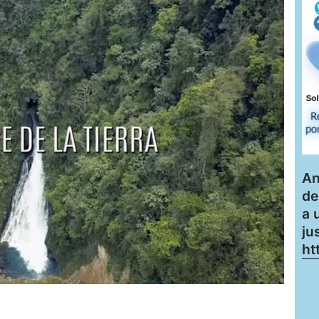
An
de
a 
ju
ht