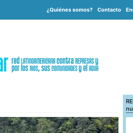
¿Quiénes somos?
Contacto
En
RE
nu