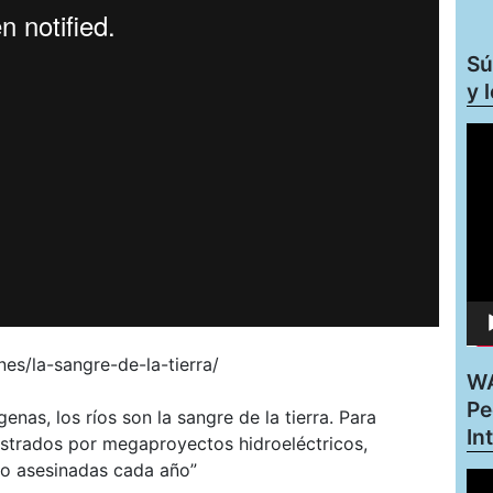
Sú
y 
Rep
de
víd
es/la-sangre-de-la-tierra/
WA
Pe
nas, los ríos son la sangre de la tierra. Para
In
estrados por megaproyectos hidroeléctricos,
 o asesinadas cada año”
Rep