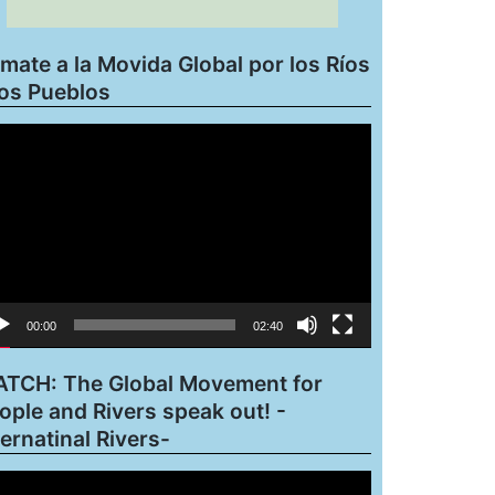
mate a la Movida Global por los Ríos
los Pueblos
roductor
eo
00:00
02:40
TCH: The Global Movement for
ople and Rivers speak out! -
ternatinal Rivers-
roductor